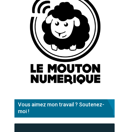
Vous aimez mon travail ? Soutenez-
moi !