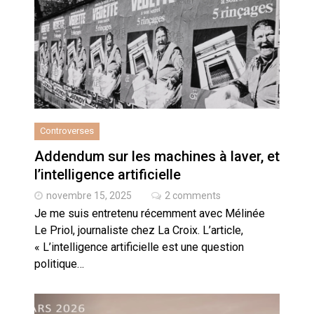
Quand Mistral veut moraliser le
pillage
Commentaire sur la polémique
des perroquets
Les syndicats, (tout) contre l’IA
Controverses
En Seine-et-Marne, le projet de
Addendum sur les machines à laver, et
Campus IA doit sortir des
l’intelligence artificielle
champs : « On impose et copie
le gigantisme états-unien »
novembre 15, 2025
2 comments
Addendum sur les machines à
laver, et l’intelligence artificielle
Je me suis entretenu récemment avec Mélinée
Le Priol, journaliste chez La Croix. L’article,
La vaste blague du macronisme
« L’intelligence artificielle est une question
crypto-spatial
politique…
Technostress et IA générative :
le remplacement n’est pas le