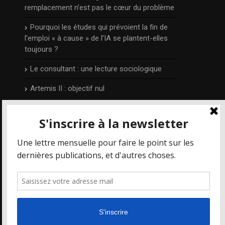
remplacement n’est pas le cœur du problème
Pourquoi les études qui prévoient la fin de
l’emploi « à cause » de l’IA se plantent-elles
toujours ?
Le consultant : une lecture sociologique
Artemis II : objectif nul
L’auteur
Publié et édité par Irénée Régnauld,
Mais où
va le web ?
est un blog qui prend part aux
différents débats qui concernent les
nouvelles technologies et le numérique en
particulier, depuis 2014.
Pour en savoir plus, visitez la page
auteur
.