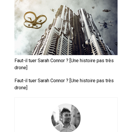
Artemis II : objectif nul
Quand Mistral veut moraliser le
pillage
Commentaire sur la polémique
des perroquets
Faut-il tuer Sarah Connor ? [Une histoire pas très
Les syndicats, (tout) contre l’IA
drone]
Faut-il tuer Sarah Connor ? [Une histoire pas très
En Seine-et-Marne, le projet de
drone]
Campus IA doit sortir des
champs : « On impose et copie
le gigantisme états-unien »
Addendum sur les machines à
laver, et l’intelligence artificielle
La vaste blague du macronisme
crypto-spatial