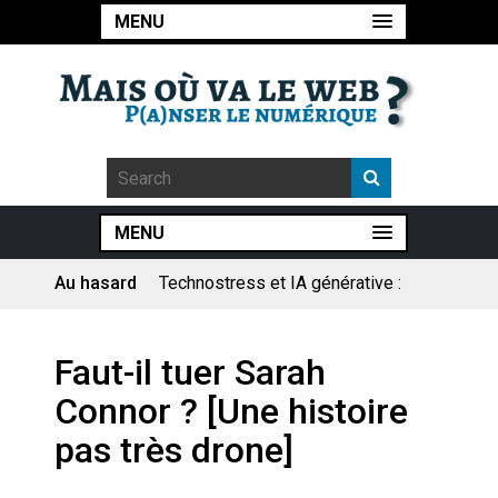
MENU
MENU
Au hasard
Technostress et IA générative :
le remplacement n’est pas le
cœur du problème
Pourquoi les études qui
Faut-il tuer Sarah
prévoient la fin de l’emploi « à
cause » de l’IA se plantent-
Connor ? [Une histoire
elles toujours ?
Le consultant : une lecture
pas très drone]
sociologique