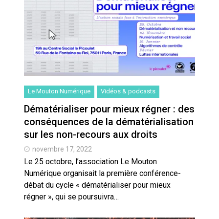
Quand Mistral veut moraliser le
pillage
Commentaire sur la polémique
des perroquets
Les syndicats, (tout) contre l’IA
Le Mouton Numérique
Vidéos & podcasts
En Seine-et-Marne, le projet de
Dématérialiser pour mieux régner : des
Campus IA doit sortir des
conséquences de la dématérialisation
champs : « On impose et copie
le gigantisme états-unien »
sur les non-recours aux droits
Addendum sur les machines à
laver, et l’intelligence artificielle
novembre 17, 2022
Le 25 octobre, l’association Le Mouton
La vaste blague du macronisme
Numérique organisait la première conférence-
crypto-spatial
débat du cycle « dématérialiser pour mieux
régner », qui se poursuivra…
Technostress et IA générative :
le remplacement n’est pas le