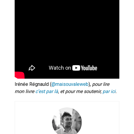
Irénée Régnauld (
@maisouvaleweb
),
pour lire
mon livre
c’est par là
, et pour me soutenir,
par ici
.