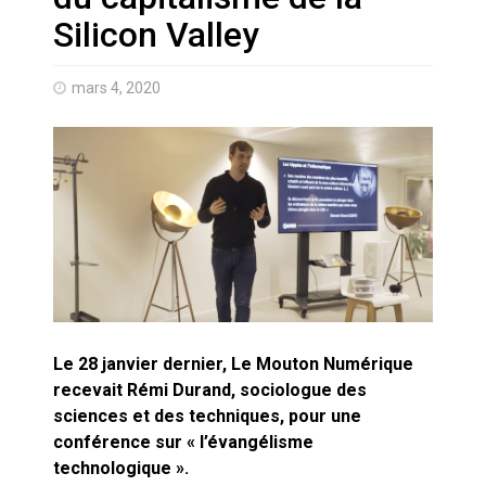
Artemis II : objectif nul
Silicon Valley
Quand Mistral veut moraliser le
mars 4, 2020
pillage
Commentaire sur la polémique
des perroquets
Les syndicats, (tout) contre l’IA
En Seine-et-Marne, le projet de
Campus IA doit sortir des
champs : « On impose et copie
le gigantisme états-unien »
Le 28 janvier dernier, Le Mouton Numérique
Addendum sur les machines à
recevait Rémi Durand, sociologue des
laver, et l’intelligence artificielle
sciences et des techniques, pour une
conférence sur « l’évangélisme
La vaste blague du macronisme
technologique ».
crypto-spatial