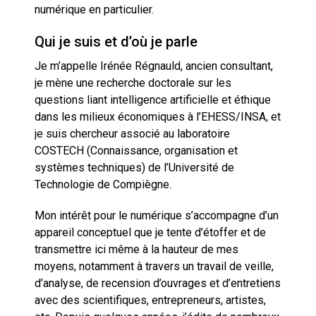
Quand Mistral veut moraliser le
numérique en particulier.
pillage
Qui je suis et d’où je parle
Commentaire sur la polémique
Je m’appelle Irénée Régnauld, ancien consultant,
des perroquets
je mène une recherche doctorale sur les
questions liant intelligence artificielle et éthique
Les syndicats, (tout) contre l’IA
dans les milieux économiques à l’EHESS/INSA, et
je suis chercheur associé au laboratoire
COSTECH (Connaissance, organisation et
En Seine-et-Marne, le projet de
Campus IA doit sortir des
systèmes techniques) de l’Université de
champs : « On impose et copie
Technologie de Compiègne.
le gigantisme états-unien »
Addendum sur les machines à
laver, et l’intelligence artificielle
Mon intérêt pour le numérique s’accompagne d’un
appareil conceptuel que je tente d’étoffer et de
La vaste blague du macronisme
transmettre ici même à la hauteur de mes
crypto-spatial
moyens, notamment à travers un travail de veille,
d’analyse, de recension d’ouvrages et d’entretiens
Technostress et IA générative :
avec des scientifiques, entrepreneurs, artistes,
le remplacement n’est pas le