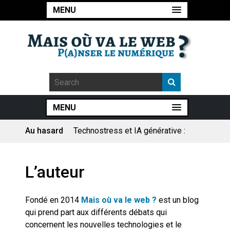
MENU
MENU
Au hasard
Pourquoi les études qui
prévoient la fin de l’emploi « à
cause » de l’IA se plantent-
elles toujours ?
Le consultant : une lecture
L’auteur
sociologique
Fondé en 2014
Mais où va le web ?
est un blog
Artemis II : objectif nul
qui prend part aux différents débats qui
concernent les nouvelles technologies et le