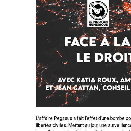
En Seine-et-Marne, le projet de
unien »
Addendum sur les machines à laver
La vaste blague du macronisme 
L’affaire Pegasus a fait l’effet d’une bombe 
libertés civiles. Mettant au jour une surveillan