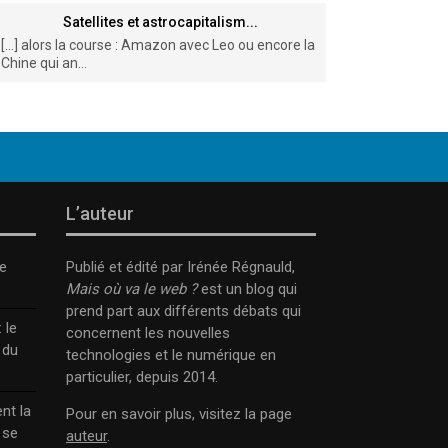
Satellites et astrocapitalism...
[…] alors la course : Amazon avec Leo ou encore la
Chine qui an...
L’auteur
e
Publié et édité par Irénée Régnauld,
Mais où va le web ?
est un blog qui
prend part aux différents débats qui
 le
concernent les nouvelles
 du
technologies et le numérique en
particulier, depuis 2014.
nt la
Pour en savoir plus, visitez la page
 se
auteur
.