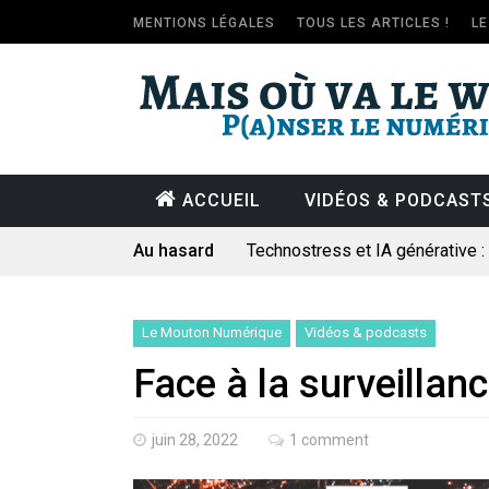
MENTIONS LÉGALES
TOUS LES ARTICLES !
L
ACCUEIL
VIDÉOS & PODCAST
Au hasard
Technostress et IA générative 
Pourquoi les études qui prévoien
Le consultant : une lecture soci
Le Mouton Numérique
Vidéos & podcasts
Artemis II : objectif nul
Face à la surveillanc
Quand Mistral veut moraliser le 
Commentaire sur la polémique 
juin 28, 2022
1 comment
Les syndicats, (tout) contre l’IA