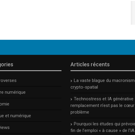
ories
Articles récents
roverses
La vaste blague du macronism
crypto-spatial
ure numérique
Technostress et IA générative :
omie
remplacement n’est pas le cœur
problème
ue et numérique
Pourquoi les études qui prévoie
views
fin de l’emploi « à cause » de l’IA