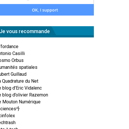
Je vous recommande
ffordance
tonio Casilli
osmo Orbus
umanités spatiales
ubert Guillaud
a Quadrature du Net
 blog d’Eric Vidalenc
e blog d’olivier Razemon
e Mouton Numérique
Sciences²}
cinfolex
echtrash