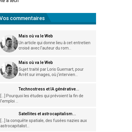
te à tech
Vos commentaires
Mais où va le Web
Un article qui donne lieu à cet entretien
croisé avec l'auteur du rom...
Mais où va le Web
Sujet traité par Loris Guemart, pour
Arrêt sur images, où j'intervien...
Technostress et IA générative...
[…] Pourquoi les études qui prévoient la fin de
l’emploi ...
Satellites et astrocapitalism...
[…] la conquête spatiale, des fusées nazies aux
astrocapitalist...