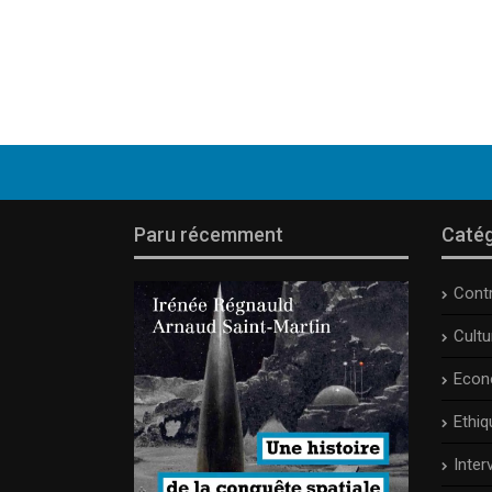
Paru récemment
Catég
Cont
Cult
Econ
Ethiq
Inter