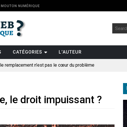
E MOUTON NUMÉRIQUE
S
CATÉGORIES
L’AUTEUR
: le remplacement n’est pas le cœur du problème
t la fin de l’emploi « à cause » de l’IA se plantent-elles toujours
ologique
e, le droit impuissant ?
pillage
des perroquets