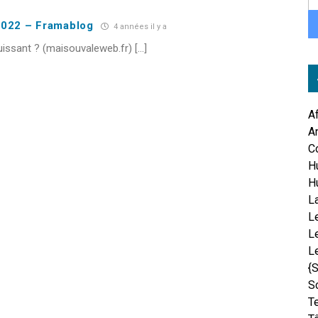
 2022 – Framablog
4 années il y a
puissant ? (maisouvaleweb.fr) […]
A
An
C
H
H
L
Le
L
L
{
S
T