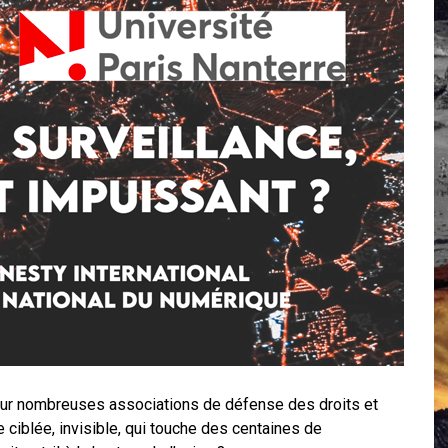
 Campus IA doit sortir des champs : « On impose et copie le gig
, et l’intelligence artificielle
crypto-spatial
pour nombreuses associations de défense des droits et
ce ciblée, invisible, qui touche des centaines de