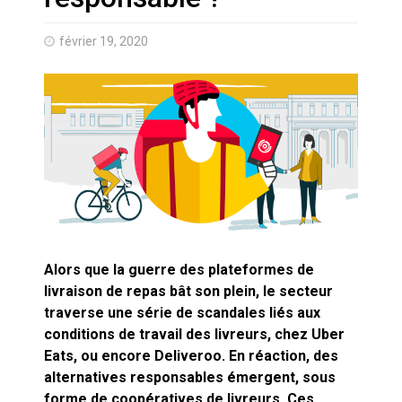
Quand Mistral veut moraliser le
pillage
février 19, 2020
Commentaire sur la polémique
des perroquets
Les syndicats, (tout) contre l’IA
En Seine-et-Marne, le projet de
Campus IA doit sortir des
champs : « On impose et copie
le gigantisme états-unien »
Addendum sur les machines à
laver, et l’intelligence artificielle
Alors que la guerre des plateformes de
livraison de repas bât son plein, le secteur
traverse une série de scandales liés aux
La vaste blague du macronisme
crypto-spatial
conditions de travail des livreurs, chez Uber
Eats, ou encore Deliveroo. En réaction, des
Technostress et IA générative :
alternatives responsables émergent, sous
le remplacement n’est pas le
forme de coopératives de livreurs. Ces