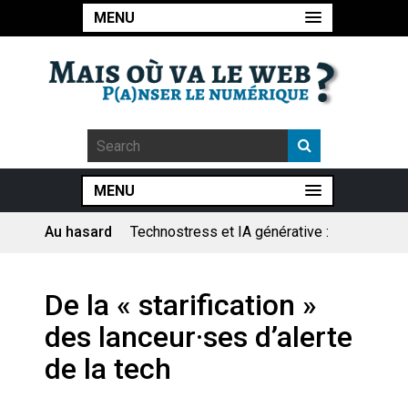
MENU
MENU
Au hasard
Technostress et IA générative :
le remplacement n’est pas le
cœur du problème
Pourquoi les études qui
De la « starification »
prévoient la fin de l’emploi « à
cause » de l’IA se plantent-
des lanceur·ses d’alerte
elles toujours ?
Le consultant : une lecture
de la tech
sociologique