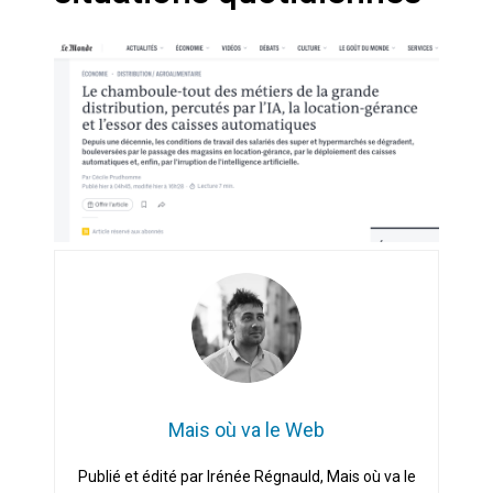
Artemis II : objectif nul
Quand Mistral veut moraliser le
pillage
Commentaire sur la polémique
des perroquets
Les syndicats, (tout) contre l’IA
En Seine-et-Marne, le projet de
Campus IA doit sortir des
champs : « On impose et copie
le gigantisme états-unien »
Addendum sur les machines à
laver, et l’intelligence artificielle
Mais où va le Web
La vaste blague du macronisme
Publié et édité par Irénée Régnauld, Mais où va le
crypto-spatial