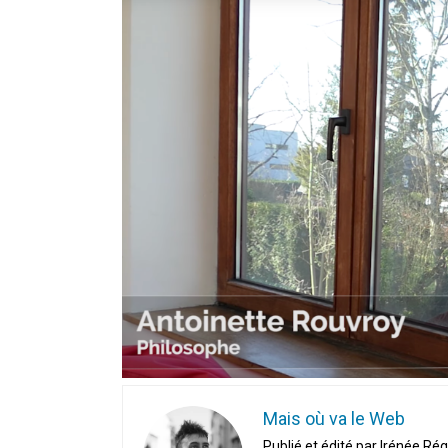
En Seine-et-Marne, le projet de
unien »
Addendum sur les machines à laver
La vaste blague du macronisme 
Mais où va le Web
Publié et édité par Irénée Rég