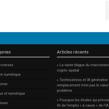
ories
Articles récents
roverses
La vaste blague du macronism
crypto-spatial
ure numérique
Technostress et IA générative :
omie
remplacement n’est pas le cœur
problème
ue et numérique
Pourquoi les études qui prévoie
views
fin de l’emploi « à cause » de l’IA