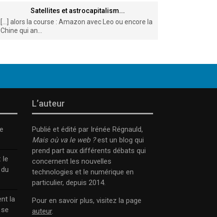
Satellites et astrocapitalism...
[…] alors la course : Amazon avec Leo ou encore la
Chine qui an...
L’auteur
e
Publié et édité par Irénée Régnauld,
Mais où va le web ?
est un blog qui
prend part aux différents débats qui
 le
concernent les nouvelles
 du
technologies et le numérique en
particulier, depuis 2014.
nt la
Pour en savoir plus, visitez la page
 se
auteur
.