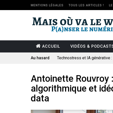
MENTIONS LÉGALES
TOUS LES ARTICLES !
L
ACCUEIL
VIDÉOS & PODCAST
Au hasard
Technostress et IA générative 
Pourquoi les études qui prévoien
Le consultant : une lecture soci
Antoinette Rouvroy 
Artemis II : objectif nul
algorithmique et idé
Quand Mistral veut moraliser le 
data
Commentaire sur la polémique 
Les syndicats, (tout) contre l’IA