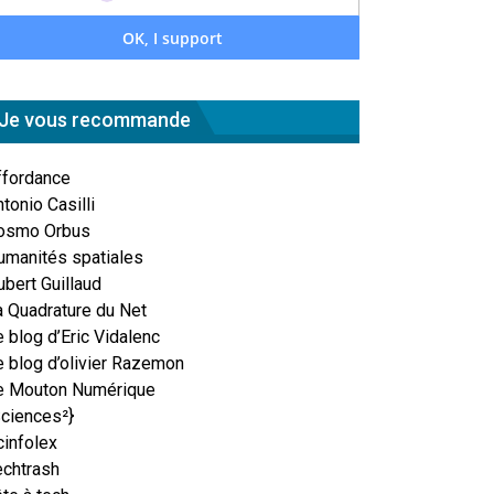
Je vous recommande
ffordance
tonio Casilli
osmo Orbus
umanités spatiales
ubert Guillaud
a Quadrature du Net
 blog d’Eric Vidalenc
e blog d’olivier Razemon
e Mouton Numérique
Sciences²}
cinfolex
echtrash