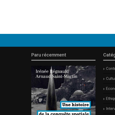
Paru récemment
Catég
Cont
Cult
Econ
Ethiq
Inter