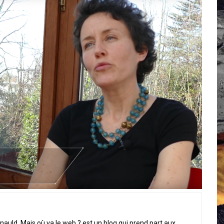
 Campus IA doit sortir des champs : « On impose et copie le gig
, et l’intelligence artificielle
crypto-spatial
nauld, Mais où va le web ? est un blog qui prend part aux