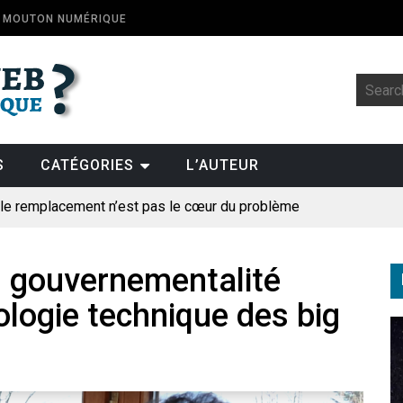
E MOUTON NUMÉRIQUE
S
CATÉGORIES
L’AUTEUR
: le remplacement n’est pas le cœur du problème
t la fin de l’emploi « à cause » de l’IA se plantent-elles toujours
ologique
: gouvernementalité
ologie technique des big
pillage
des perroquets