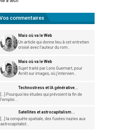
te à tech
Vos commentaires
Mais où va le Web
Un article qui donne lieu à cet entretien
croisé avec l'auteur du rom...
Mais où va le Web
Sujet traité par Loris Guemart, pour
Arrêt sur images, où j'intervien...
Technostress et IA générative...
[…] Pourquoi les études qui prévoient la fin de
l’emploi ...
Satellites et astrocapitalism...
[…] la conquête spatiale, des fusées nazies aux
astrocapitalist...