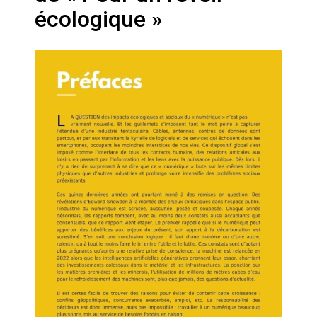
Artemis II : objectif nul
écologique »
Quand Mistral veut moraliser le
pillage
Commentaire sur la polémique
des perroquets
Les syndicats, (tout) contre l’IA
En Seine-et-Marne, le projet de
Campus IA doit sortir des
champs : « On impose et copie
le gigantisme états-unien »
Addendum sur les machines à
laver, et l’intelligence artificielle
La vaste blague du macronisme
crypto-spatial