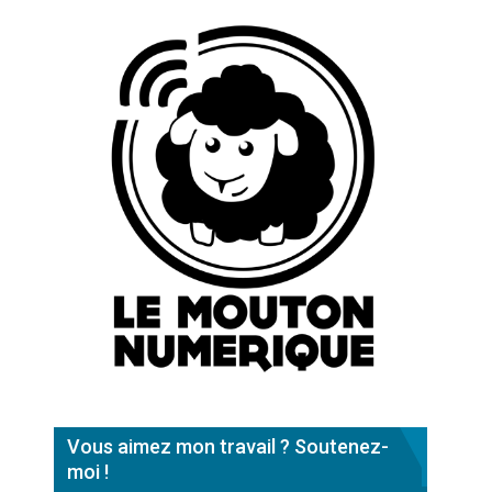
Vous aimez mon travail ? Soutenez-
moi !