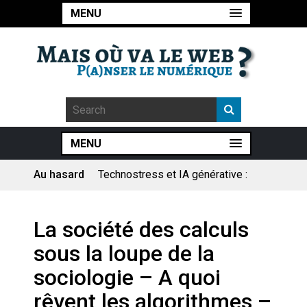
MENU
MENU
Au hasard
Technostress et IA générative :
le remplacement n’est pas le
cœur du problème
Pourquoi les études qui
La société des calculs
prévoient la fin de l’emploi « à
cause » de l’IA se plantent-
sous la loupe de la
elles toujours ?
Le consultant : une lecture
sociologie – A quoi
sociologique
rêvent les algorithmes –