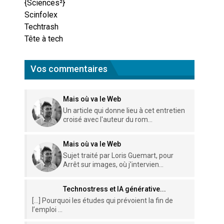
{Sciences²}
Scinfolex
Techtrash
Tête à tech
Vos commentaires
Mais où va le Web
Un article qui donne lieu à cet entretien
croisé avec l'auteur du rom...
Mais où va le Web
Sujet traité par Loris Guemart, pour
Arrêt sur images, où j'intervien...
Technostress et IA générative...
[…] Pourquoi les études qui prévoient la fin de
l’emploi ...