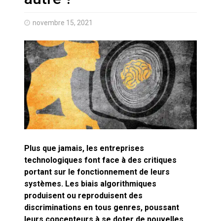
Quand Mistral veut moraliser le
pillage
novembre 15, 2021
Commentaire sur la polémique
des perroquets
Les syndicats, (tout) contre l’IA
En Seine-et-Marne, le projet de
Campus IA doit sortir des
champs : « On impose et copie
le gigantisme états-unien »
Addendum sur les machines à
laver, et l’intelligence artificielle
Plus que jamais, les entreprises
technologiques font face à des critiques
portant sur le fonctionnement de leurs
La vaste blague du macronisme
crypto-spatial
systèmes. Les biais algorithmiques
produisent ou reproduisent des
Technostress et IA générative :
discriminations en tous genres, poussant
le remplacement n’est pas le
leurs concepteurs à se doter de nouvelles