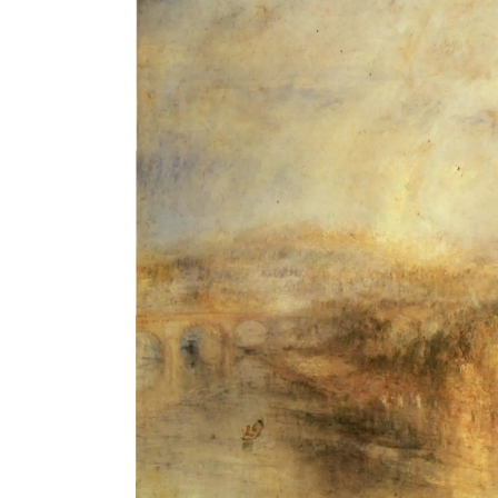
En Seine-et-Marne, le projet de
unien »
Addendum sur les machines à laver
La vaste blague du macronisme 