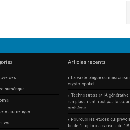
ories
Articles récents
roverses
La vaste blague du macronism
crypto-spatial
ure numérique
Technostress et IA générative :
omie
remplacement n’est pas le cœur
problème
ue et numérique
Pourquoi les études qui prévoie
views
fin de l’emploi « à cause » de l’IA