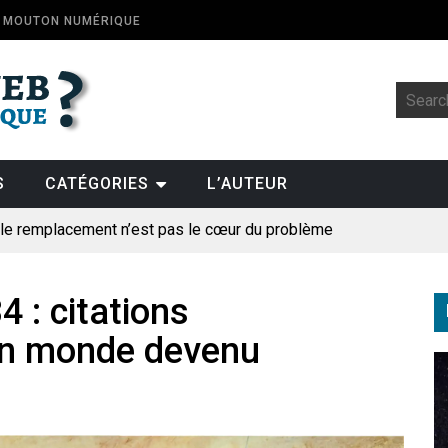
E MOUTON NUMÉRIQUE
S
CATÉGORIES
L’AUTEUR
: le remplacement n’est pas le cœur du problème
t la fin de l’emploi « à cause » de l’IA se plantent-elles toujours
ologique
 : citations
un monde devenu
pillage
des perroquets