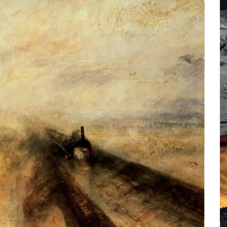
 Campus IA doit sortir des champs : « On impose et copie le gig
, et l’intelligence artificielle
crypto-spatial