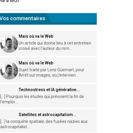
te à tech
Vos commentaires
Mais où va le Web
Un article qui donne lieu à cet entretien
croisé avec l'auteur du rom...
Mais où va le Web
Sujet traité par Loris Guemart, pour
Arrêt sur images, où j'intervien...
Technostress et IA générative...
[…] Pourquoi les études qui prévoient la fin de
l’emploi ...
Satellites et astrocapitalism...
[…] la conquête spatiale, des fusées nazies aux
astrocapitalist...