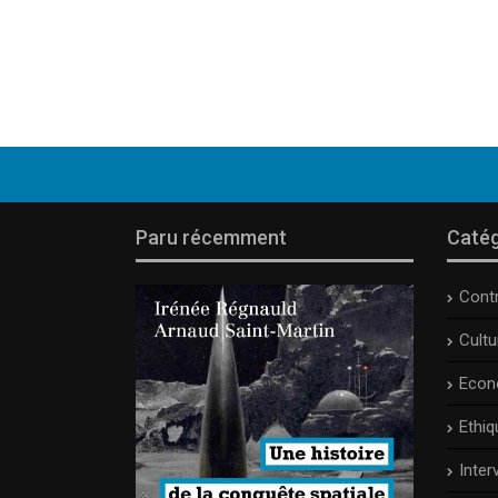
Paru récemment
Catég
Cont
Cult
Econ
Ethiq
Inter