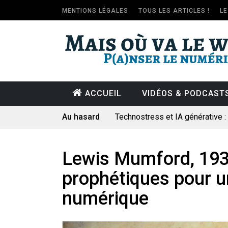
MENTIONS LÉGALES
TOUS LES ARTICLES !
L
ACCUEIL
VIDÉOS & PODCAST
Au hasard
Technostress et IA générative 
Pourquoi les études qui prévoien
Le consultant : une lecture soci
Lewis Mumford, 1934
Artemis II : objectif nul
prophétiques pour 
Quand Mistral veut moraliser le 
numérique
Commentaire sur la polémique 
Les syndicats, (tout) contre l’IA