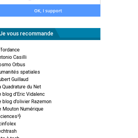
Je vous recommande
ffordance
tonio Casilli
osmo Orbus
umanités spatiales
ubert Guillaud
a Quadrature du Net
 blog d’Eric Vidalenc
e blog d’olivier Razemon
e Mouton Numérique
Sciences²}
cinfolex
echtrash