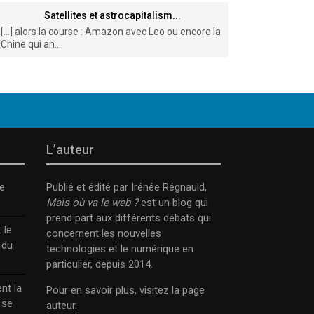
Satellites et astrocapitalism...
[…] alors la course : Amazon avec Leo ou encore la
Chine qui an...
L’auteur
e
Publié et édité par Irénée Régnauld,
Mais où va le web ?
est un blog qui
prend part aux différents débats qui
 le
concernent les nouvelles
 du
technologies et le numérique en
particulier, depuis 2014.
nt la
Pour en savoir plus, visitez la page
 se
auteur
.