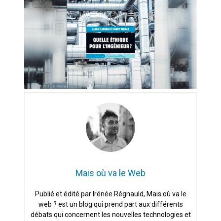
Artemis II : objectif nul
Quand Mistral veut moraliser le
pillage
Commentaire sur la polémique
des perroquets
Les syndicats, (tout) contre l’IA
En Seine-et-Marne, le projet de
Campus IA doit sortir des
champs : « On impose et copie
le gigantisme états-unien »
Mais où va le Web
Addendum sur les machines à
laver, et l’intelligence artificielle
Publié et édité par Irénée Régnauld, Mais où va le
web ? est un blog qui prend part aux différents
La vaste blague du macronisme
crypto-spatial
débats qui concernent les nouvelles technologies et