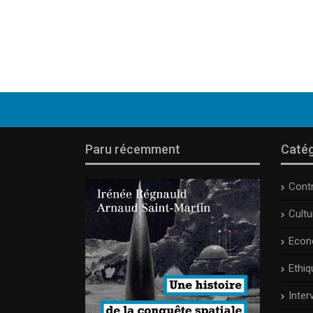
Paru récemment
Catég
Cont
Cult
Econ
Ethiq
Inter