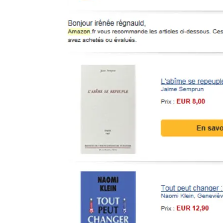
En Seine-et-Marne, le projet de
unien »
Addendum sur les machines à laver
La vaste blague du macronisme 