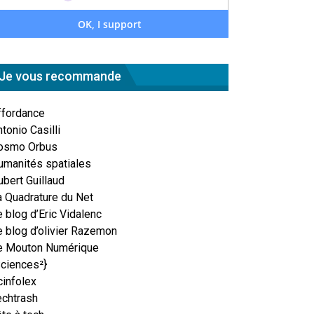
Je vous recommande
ffordance
tonio Casilli
osmo Orbus
umanités spatiales
ubert Guillaud
a Quadrature du Net
 blog d’Eric Vidalenc
e blog d’olivier Razemon
e Mouton Numérique
Sciences²}
cinfolex
echtrash