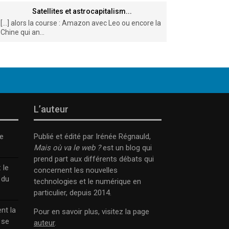
Satellites et astrocapitalism...
[…] alors la course : Amazon avec Leo ou encore la
Chine qui an...
L’auteur
e
Publié et édité par Irénée Régnauld,
Mais où va le web ?
est un blog qui
prend part aux différents débats qui
 le
concernent les nouvelles
 du
technologies et le numérique en
particulier, depuis 2014.
nt la
Pour en savoir plus, visitez la page
 se
auteur
.