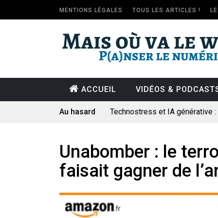
MENTIONS LÉGALES
TOUS LES ARTICLES !
L
ACCUEIL
VIDÉOS & PODCAST
Au hasard
Technostress et IA générative 
Pourquoi les études qui prévoien
Le consultant : une lecture soci
Unabomber : le terr
Artemis II : objectif nul
faisait gagner de l’a
Quand Mistral veut moraliser le 
Commentaire sur la polémique 
Les syndicats, (tout) contre l’IA