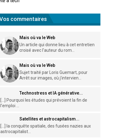
te à tech
Vos commentaires
Mais où va le Web
Un article qui donne lieu à cet entretien
croisé avec l'auteur du rom...
Mais où va le Web
Sujet traité par Loris Guemart, pour
Arrêt sur images, où j'intervien...
Technostress et IA générative...
[…] Pourquoi les études qui prévoient la fin de
l’emploi ...
Satellites et astrocapitalism...
[…] la conquête spatiale, des fusées nazies aux
astrocapitalist...