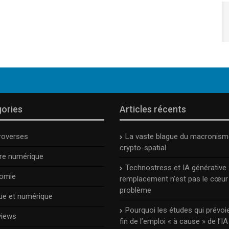
ories
Articles récents
roverses
La vaste blague du macronism
crypto-spatial
ure numérique
Technostress et IA générative :
omie
remplacement n’est pas le cœur
problème
ue et numérique
Pourquoi les études qui prévoie
views
fin de l’emploi « à cause » de l’IA