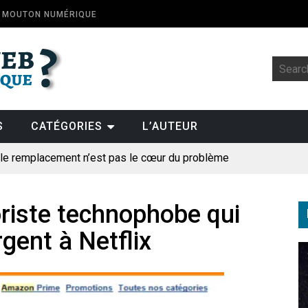
E MOUTON NUMÉRIQUE
S
CATÉGORIES
L’AUTEUR
: le remplacement n’est pas le cœur du problème
t la fin de l’emploi « à cause » de l’IA se plantent-elles toujours
ologique
oriste technophobe qui
rgent à Netflix
pillage
des perroquets