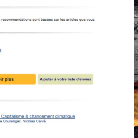
 Campus IA doit sortir des champs : « On impose et copie le gig
, et l’intelligence artificielle
crypto-spatial