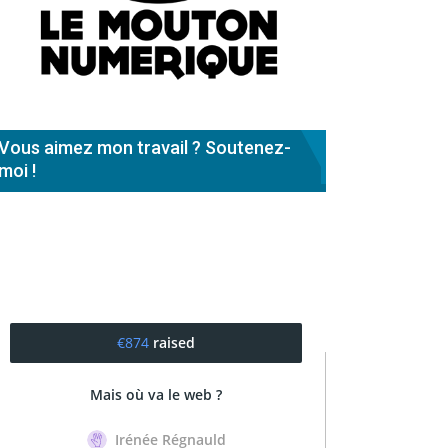
Vous aimez mon travail ? Soutenez-
moi !