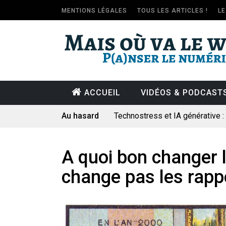
MENTIONS LÉGALES
TOUS LES ARTICLES !
L
ACCUEIL
VIDÉOS & PODCAST
Au hasard
Technostress et IA générative 
Pourquoi les études qui prévoien
Le consultant : une lecture soci
A quoi bon changer l
Artemis II : objectif nul
change pas les rapp
Quand Mistral veut moraliser le 
Commentaire sur la polémique 
Les syndicats, (tout) contre l’IA