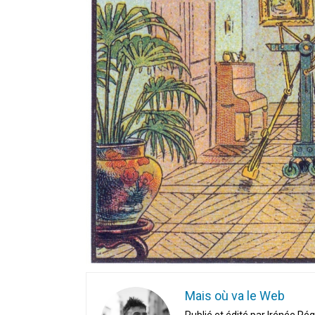
En Seine-et-Marne, le projet de
unien »
Addendum sur les machines à laver
La vaste blague du macronisme 
Mais où va le Web