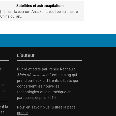
Satellites et astrocapitalism...
[…] alors la course : Amazon avec Leo ou encore la
Chine qui an...
L’auteur
e
Publié et édité par Irénée Régnauld,
Mais où va le web ?
est un blog qui
prend part aux différents débats qui
 le
concernent les nouvelles
 du
technologies et le numérique en
particulier, depuis 2014.
nt la
Pour en savoir plus, visitez la page
 se
auteur
.