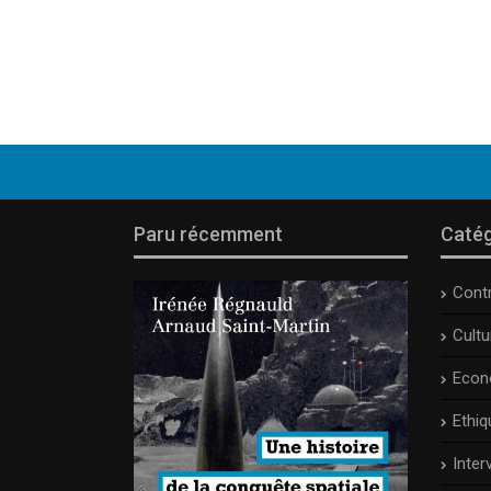
Paru récemment
Catég
Cont
Cult
Econ
Ethiq
Inter