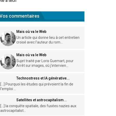
te à tech
Vos commentaires
Mais où va le Web
Un article qui donne lieu à cet entretien
croisé avec l'auteur du rom...
Mais où va le Web
Sujet traité par Loris Guemart, pour
Arrêt sur images, où j'intervien...
Technostress et IA générative...
[…] Pourquoi les études qui prévoient la fin de
l’emploi ...
Satellites et astrocapitalism...
[…] la conquête spatiale, des fusées nazies aux
astrocapitalist...