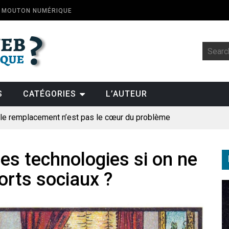
E MOUTON NUMÉRIQUE
S
CATÉGORIES
L’AUTEUR
: le remplacement n’est pas le cœur du problème
t la fin de l’emploi « à cause » de l’IA se plantent-elles toujours
ologique
es technologies si on ne
orts sociaux ?
pillage
des perroquets