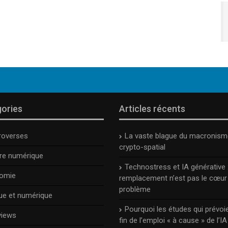
ories
Articles récents
roverses
La vaste blague du macronism
crypto-spatial
ure numérique
Technostress et IA générative :
omie
remplacement n’est pas le cœur
problème
ue et numérique
Pourquoi les études qui prévoie
views
fin de l’emploi « à cause » de l’IA