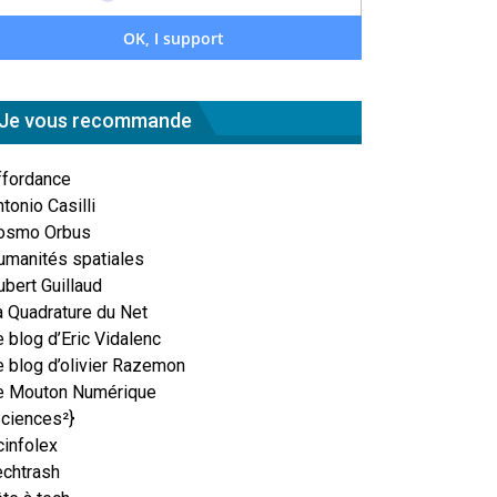
Je vous recommande
ffordance
tonio Casilli
osmo Orbus
umanités spatiales
ubert Guillaud
a Quadrature du Net
 blog d’Eric Vidalenc
e blog d’olivier Razemon
e Mouton Numérique
Sciences²}
cinfolex
echtrash