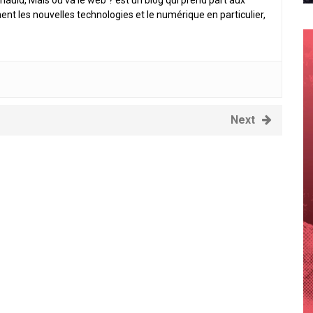
nauld, Mais où va le web ? est un blog qui prend part aux
ent les nouvelles technologies et le numérique en particulier,
Next