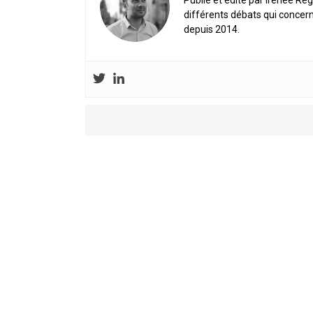
Publié et édité par Irénée Rég
différents débats qui concern
depuis 2014.