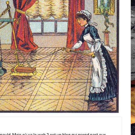
 Campus IA doit sortir des champs : « On impose et copie le gig
, et l’intelligence artificielle
crypto-spatial