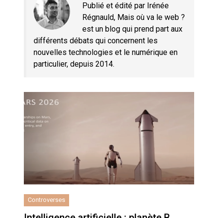
Quand Mistral veut moraliser le
Publié et édité par Irénée
pillage
Régnauld, Mais où va le web ?
est un blog qui prend part aux
Commentaire sur la polémique
différents débats qui concernent les
des perroquets
nouvelles technologies et le numérique en
particulier, depuis 2014.
Les syndicats, (tout) contre l’IA
En Seine-et-Marne, le projet de
Campus IA doit sortir des
champs : « On impose et copie
le gigantisme états-unien »
Addendum sur les machines à
laver, et l’intelligence artificielle
La vaste blague du macronisme
crypto-spatial
Controverses
Technostress et IA générative :
le remplacement n’est pas le
Intelligence artificielle : planète B