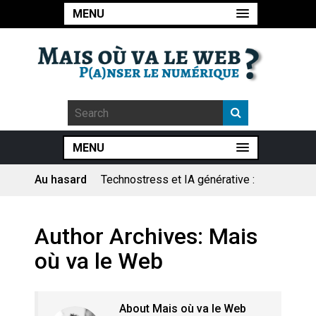
MENU
MENU
Au hasard
Pourquoi les études qui
prévoient la fin de l’emploi « à
cause » de l’IA se plantent-
elles toujours ?
Le consultant : une lecture
Author Archives:
Mais
sociologique
où va le Web
Artemis II : objectif nul
About Mais où va le Web