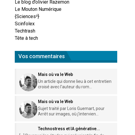
Le blog d’olivier Razemon
Le Mouton Numérique
{Sciences²}
Scinfolex
Techtrash
Tête à tech
Vos commentaires
Mais où va le Web
Un article qui donne lieu à cet entretien
croisé avec l'auteur du rom...
Mais où va le Web
Sujet traité par Loris Guemart, pour
Arrêt sur images, où j'intervien...
Technostress et IA générative...