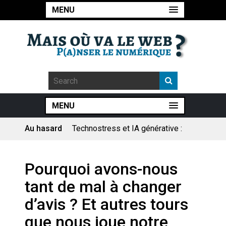
MENU
MENU
Au hasard
Technostress et IA générative :
le remplacement n’est pas le
cœur du problème
Pourquoi les études qui
Pourquoi avons-nous
prévoient la fin de l’emploi « à
cause » de l’IA se plantent-
tant de mal à changer
elles toujours ?
Le consultant : une lecture
d’avis ? Et autres tours
sociologique
que nous joue notre