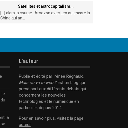
Satellites et astrocapitalism...
[…] alors la course : Amazon avec Leo ou encore la
Chine qui an...
L’auteur
e
Publié et édité par Irénée Régnauld,
Mais où va le web ?
est un blog qui
prend part aux différents débats qui
 le
concernent les nouvelles
 du
technologies et le numérique en
particulier, depuis 2014.
nt la
Pour en savoir plus, visitez la page
 se
auteur
.