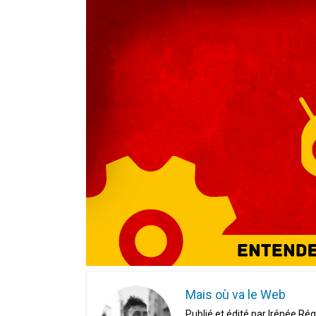
En Seine-et-Marne, le projet de
unien »
Addendum sur les machines à laver
La vaste blague du macronisme 
Mais où va le Web
Publié et édité par Irénée Rég