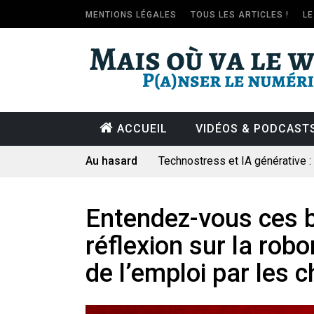
MENTIONS LÉGALES
TOUS LES ARTICLES !
L
ACCUEIL
VIDÉOS & PODCAST
Au hasard
Technostress et IA générative 
Pourquoi les études qui prévoien
Le consultant : une lecture soci
Entendez-vous ces b
Artemis II : objectif nul
réflexion sur la rob
Quand Mistral veut moraliser le 
de l’emploi par les 
Commentaire sur la polémique 
Les syndicats, (tout) contre l’IA