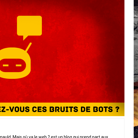
 Campus IA doit sortir des champs : « On impose et copie le gig
, et l’intelligence artificielle
crypto-spatial
nauld, Mais où va le web ? est un blog qui prend part aux