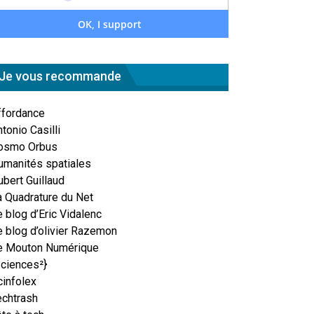
Je vous recommande
ffordance
tonio Casilli
osmo Orbus
umanités spatiales
ubert Guillaud
a Quadrature du Net
 blog d’Eric Vidalenc
e blog d’olivier Razemon
e Mouton Numérique
Sciences²}
cinfolex
echtrash