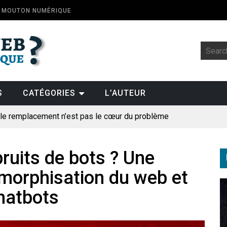
E MOUTON NUMÉRIQUE
S
CATÉGORIES
L’AUTEUR
: le remplacement n’est pas le cœur du problème
t la fin de l’emploi « à cause » de l’IA se plantent-elles toujours
ologique
ruits de bots ? Une
omorphisation du web et
pillage
chatbots
des perroquets