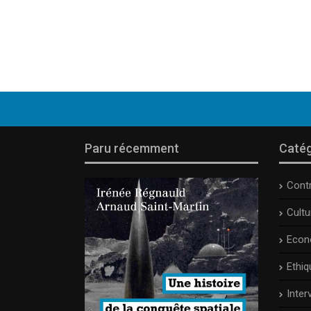
Paru récemment
Catég
Cont
Cult
Econ
Ethiq
Inter