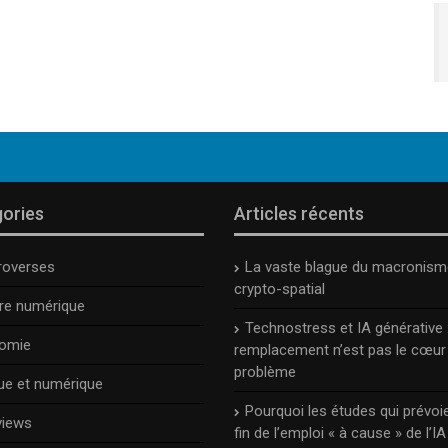
ories
Articles récents
roverses
La vaste blague du macronism
crypto-spatial
ure numérique
Technostress et IA générative :
omie
remplacement n’est pas le cœur
problème
ue et numérique
Pourquoi les études qui prévoie
views
fin de l’emploi « à cause » de l’IA