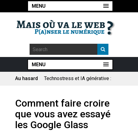
MENU
MENU
Au hasard
Technostress et IA générative :
le remplacement n’est pas le
cœur du problème
Pourquoi les études qui
Comment faire croire
prévoient la fin de l’emploi « à
cause » de l’IA se plantent-
que vous avez essayé
elles toujours ?
Le consultant : une lecture
les Google Glass
sociologique