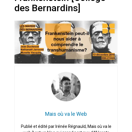
Artemis II : objectif nul
des Bernardins]
Quand Mistral veut moraliser le
pillage
Commentaire sur la polémique
des perroquets
Les syndicats, (tout) contre l’IA
En Seine-et-Marne, le projet de
Campus IA doit sortir des
champs : « On impose et copie
le gigantisme états-unien »
Addendum sur les machines à
laver, et l’intelligence artificielle
Mais où va le Web
La vaste blague du macronisme
Publié et édité par Irénée Régnauld, Mais où va le
crypto-spatial