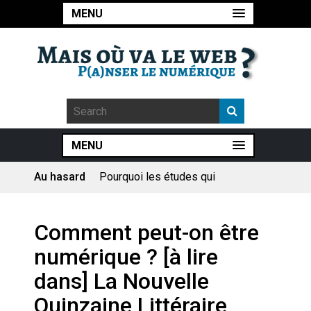
MENU
MENU
Pourquoi les études qui
prévoient la fin de l’emploi « à
Au hasard
cause » de l’IA se plantent-
elles toujours ?
Le consultant : une lecture
sociologique
Comment peut-on être
numérique ? [à lire
Artemis II : objectif nul
dans] La Nouvelle
Quinzaine Littéraire
Quand Mistral veut moraliser le