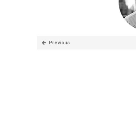
En Seine-et-Marne, le projet de
unien »
Addendum sur les machines à laver
La vaste blague du macronisme 
Previous