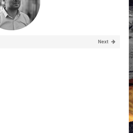
 Campus IA doit sortir des champs : « On impose et copie le gig
, et l’intelligence artificielle
crypto-spatial
Next