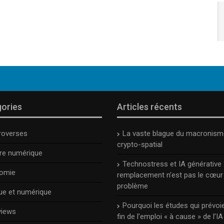
ories
Articles récents
roverses
La vaste blague du macronism
crypto-spatial
ure numérique
Technostress et IA générative :
omie
remplacement n’est pas le cœur
problème
ue et numérique
Pourquoi les études qui prévoie
views
fin de l’emploi « à cause » de l’IA