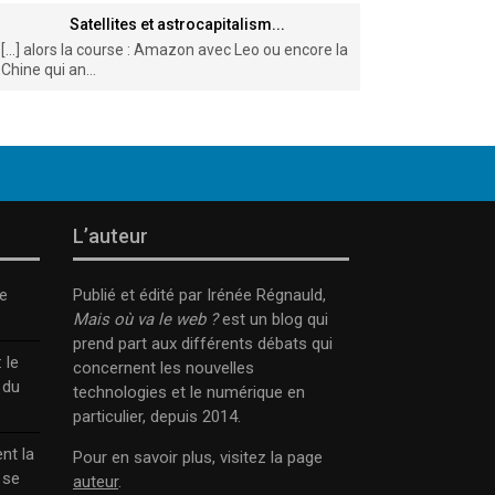
Satellites et astrocapitalism...
[…] alors la course : Amazon avec Leo ou encore la
Chine qui an...
L’auteur
e
Publié et édité par Irénée Régnauld,
Mais où va le web ?
est un blog qui
prend part aux différents débats qui
 le
concernent les nouvelles
 du
technologies et le numérique en
particulier, depuis 2014.
nt la
Pour en savoir plus, visitez la page
 se
auteur
.