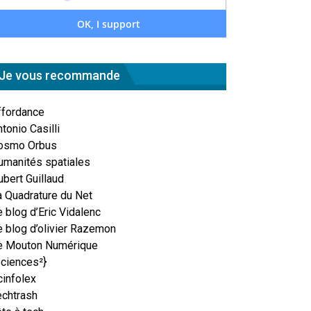
Je vous recommande
ffordance
tonio Casilli
osmo Orbus
umanités spatiales
ubert Guillaud
a Quadrature du Net
 blog d’Eric Vidalenc
e blog d’olivier Razemon
e Mouton Numérique
Sciences²}
cinfolex
echtrash