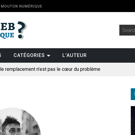
E MOUTON NUMÉRIQUE
S
CATÉGORIES
L’AUTEUR
: le remplacement n’est pas le cœur du problème
t la fin de l’emploi « à cause » de l’IA se plantent-elles toujours
ologique
pillage
des perroquets