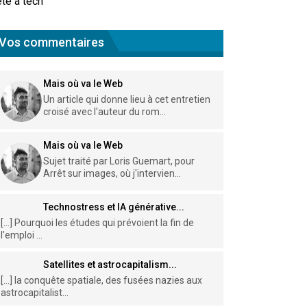
te à tech
Vos commentaires
Mais où va le Web
Un article qui donne lieu à cet entretien
croisé avec l'auteur du rom...
Mais où va le Web
Sujet traité par Loris Guemart, pour
Arrêt sur images, où j'intervien...
Technostress et IA générative...
[…] Pourquoi les études qui prévoient la fin de
l’emploi ...
Satellites et astrocapitalism...
[…] la conquête spatiale, des fusées nazies aux
astrocapitalist...