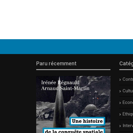
Paru récemment
Catég
Cont
Cult
Econ
Ethiq
Inter