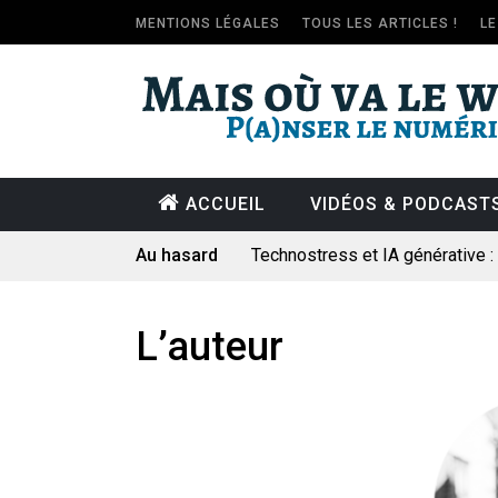
MENTIONS LÉGALES
TOUS LES ARTICLES !
L
ACCUEIL
VIDÉOS & PODCAST
Au hasard
Technostress et IA générative 
Pourquoi les études qui prévoien
Le consultant : une lecture soci
L’auteur
Artemis II : objectif nul
Quand Mistral veut moraliser le 
Commentaire sur la polémique 
Les syndicats, (tout) contre l’IA