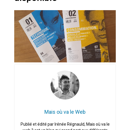
Artemis II : objectif nul
Quand Mistral veut moraliser le
pillage
Commentaire sur la polémique
des perroquets
Les syndicats, (tout) contre l’IA
En Seine-et-Marne, le projet de
Campus IA doit sortir des
champs : « On impose et copie
le gigantisme états-unien »
Addendum sur les machines à
laver, et l’intelligence artificielle
Mais où va le Web
La vaste blague du macronisme
Publié et édité par Irénée Régnauld, Mais où va le
crypto-spatial