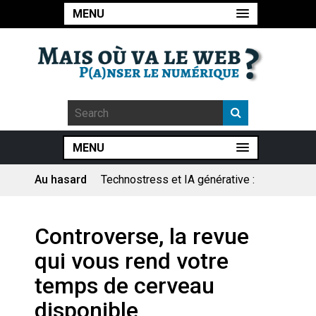
MENU
MENU
Au hasard
Technostress et IA générative :
le remplacement n’est pas le
cœur du problème
Pourquoi les études qui
Controverse, la revue
prévoient la fin de l’emploi « à
cause » de l’IA se plantent-
qui vous rend votre
elles toujours ?
Le consultant : une lecture
temps de cerveau
sociologique
disponible