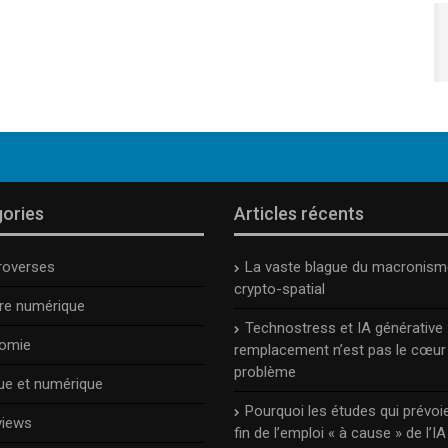
ories
Articles récents
roverses
La vaste blague du macronism
crypto-spatial
ure numérique
Technostress et IA générative :
omie
remplacement n’est pas le cœur
problème
ue et numérique
Pourquoi les études qui prévoie
views
fin de l’emploi « à cause » de l’IA