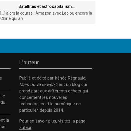
Satellites et astrocapitalism...
[…] alors la course : Amazon avec Leo ou encore la
Chine qui an...
L’auteur
e
Publié et édité par Irénée Régnauld,
Mais où va le web ?
est un blog qui
prend part aux différents débats qui
 le
concernent les nouvelles
 du
technologies et le numérique en
particulier, depuis 2014.
nt la
Pour en savoir plus, visitez la page
 se
auteur
.