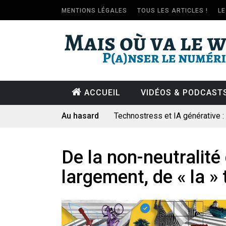
MENTIONS LÉGALES
TOUS LES ARTICLES !
L
ACCUEIL
VIDÉOS & PODCAST
Au hasard
Technostress et IA générative 
Pourquoi les études qui prévoien
Le consultant : une lecture soci
De la non-neutralité 
Artemis II : objectif nul
largement, de « la »
Quand Mistral veut moraliser le 
Commentaire sur la polémique 
Les syndicats, (tout) contre l’IA