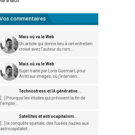
te à tech
Vos commentaires
Mais où va le Web
Un article qui donne lieu à cet entretien
croisé avec l'auteur du rom...
Mais où va le Web
Sujet traité par Loris Guemart, pour
Arrêt sur images, où j'intervien...
Technostress et IA générative...
[…] Pourquoi les études qui prévoient la fin de
l’emploi ...
Satellites et astrocapitalism...
[…] la conquête spatiale, des fusées nazies aux
astrocapitalist...