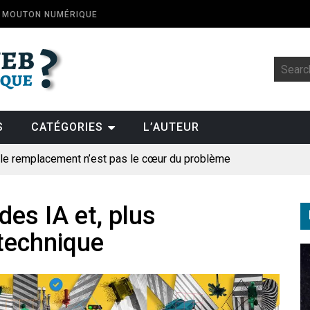
E MOUTON NUMÉRIQUE
S
CATÉGORIES
L’AUTEUR
: le remplacement n’est pas le cœur du problème
t la fin de l’emploi « à cause » de l’IA se plantent-elles toujours
ologique
des IA et, plus
 technique
pillage
des perroquets