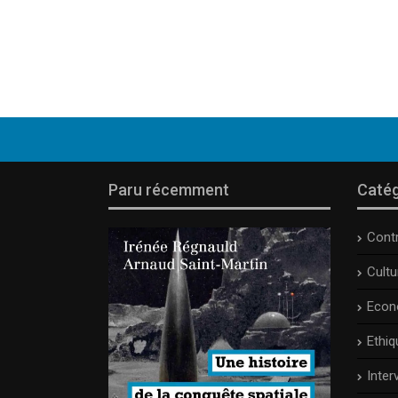
Paru récemment
Catég
Cont
Cult
Econ
Ethiq
Inter