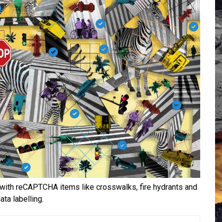
 Campus IA doit sortir des champs : « On impose et copie le gig
, et l’intelligence artificielle
crypto-spatial
ed with reCAPTCHA items like crosswalks, fire hydrants and
ata labelling.