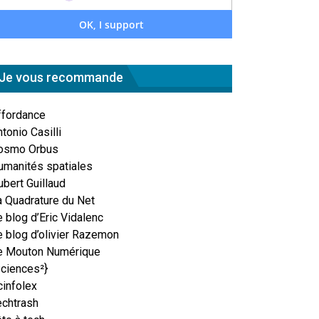
Je vous recommande
ffordance
tonio Casilli
osmo Orbus
umanités spatiales
ubert Guillaud
a Quadrature du Net
 blog d’Eric Vidalenc
e blog d’olivier Razemon
e Mouton Numérique
Sciences²}
cinfolex
echtrash