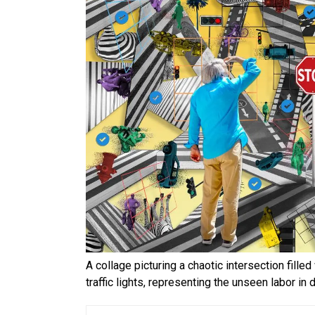
En Seine-et-Marne, le projet de
unien »
Addendum sur les machines à laver
La vaste blague du macronisme 
A collage picturing a chaotic intersection fill
traffic lights, representing the unseen labor in d