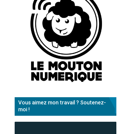
Vous aimez mon travail ? Soutenez-
moi !