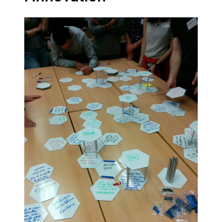
Artemis II : objectif nul
Quand Mistral veut moraliser le
pillage
Commentaire sur la polémique
des perroquets
Les syndicats, (tout) contre l’IA
En Seine-et-Marne, le projet de
Campus IA doit sortir des
champs : « On impose et copie
le gigantisme états-unien »
Addendum sur les machines à
laver, et l’intelligence artificielle
La vaste blague du macronisme
crypto-spatial