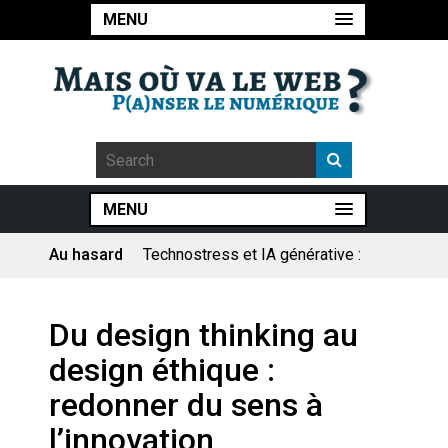
MENU
MENU
Au hasard
Technostress et IA générative :
le remplacement n’est pas le
cœur du problème
Pourquoi les études qui
Du design thinking au
prévoient la fin de l’emploi « à
cause » de l’IA se plantent-
design éthique :
elles toujours ?
Le consultant : une lecture
redonner du sens à
sociologique
l’innovation