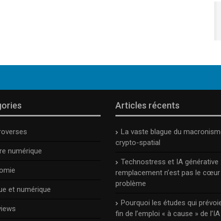
ories
Articles récents
roverses
La vaste blague du macronism
crypto-spatial
ure numérique
Technostress et IA générative :
omie
remplacement n’est pas le cœur
problème
ue et numérique
Pourquoi les études qui prévoie
views
fin de l’emploi « à cause » de l’IA