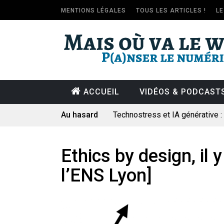
MENTIONS LÉGALES
TOUS LES ARTICLES !
L
ACCUEIL
VIDÉOS & PODCAST
Au hasard
Technostress et IA générative 
Pourquoi les études qui prévoien
Le consultant : une lecture soci
Ethics by design, il 
Artemis II : objectif nul
l’ENS Lyon]
Quand Mistral veut moraliser le 
Commentaire sur la polémique 
Les syndicats, (tout) contre l’IA