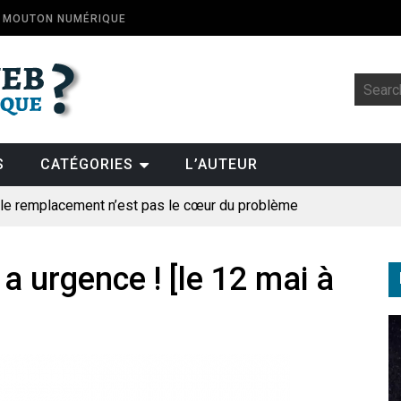
E MOUTON NUMÉRIQUE
S
CATÉGORIES
L’AUTEUR
: le remplacement n’est pas le cœur du problème
t la fin de l’emploi « à cause » de l’IA se plantent-elles toujours
ologique
y a urgence ! [le 12 mai à
pillage
des perroquets