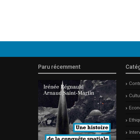
Paru récemment
Catég
Cont
Cult
Econ
Ethiq
Inter