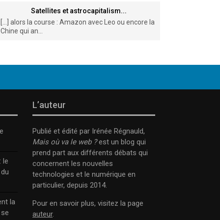
Satellites et astrocapitalism...
[…] alors la course : Amazon avec Leo ou encore la
Chine qui an...
L’auteur
e
Publié et édité par Irénée Régnauld,
Mais où va le web ?
est un blog qui
prend part aux différents débats qui
 le
concernent les nouvelles
 du
technologies et le numérique en
particulier, depuis 2014.
nt la
Pour en savoir plus, visitez la page
 se
auteur
.