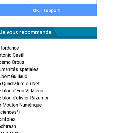
Je vous recommande
ffordance
tonio Casilli
osmo Orbus
umanités spatiales
ubert Guillaud
a Quadrature du Net
 blog d’Eric Vidalenc
e blog d’olivier Razemon
e Mouton Numérique
Sciences²}
cinfolex
echtrash