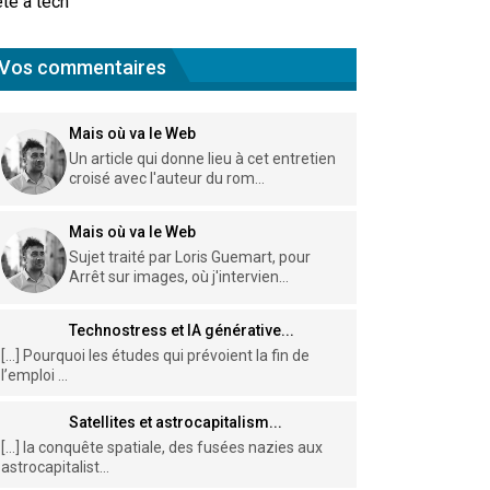
te à tech
Vos commentaires
Mais où va le Web
Un article qui donne lieu à cet entretien
croisé avec l'auteur du rom...
Mais où va le Web
Sujet traité par Loris Guemart, pour
Arrêt sur images, où j'intervien...
Technostress et IA générative...
[…] Pourquoi les études qui prévoient la fin de
l’emploi ...
Satellites et astrocapitalism...
[…] la conquête spatiale, des fusées nazies aux
astrocapitalist...