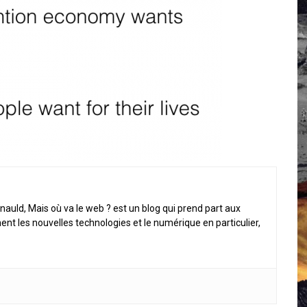
 Campus IA doit sortir des champs : « On impose et copie le gig
, et l’intelligence artificielle
crypto-spatial
nauld, Mais où va le web ? est un blog qui prend part aux
ent les nouvelles technologies et le numérique en particulier,