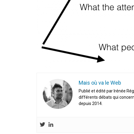
En Seine-et-Marne, le projet de
unien »
Addendum sur les machines à laver
La vaste blague du macronisme 
Mais où va le Web
Publié et édité par Irénée Rég
différents débats qui concern
depuis 2014.