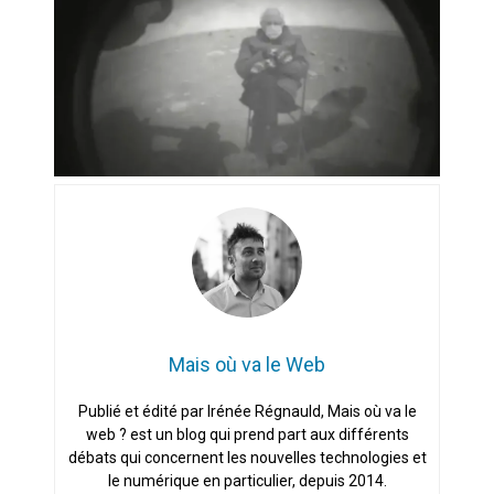
Artemis II : objectif nul
Quand Mistral veut moraliser le
pillage
Commentaire sur la polémique
des perroquets
Les syndicats, (tout) contre l’IA
En Seine-et-Marne, le projet de
Campus IA doit sortir des
champs : « On impose et copie
Mais où va le Web
le gigantisme états-unien »
Addendum sur les machines à
laver, et l’intelligence artificielle
Publié et édité par Irénée Régnauld, Mais où va le
web ? est un blog qui prend part aux différents
débats qui concernent les nouvelles technologies et
La vaste blague du macronisme
crypto-spatial
le numérique en particulier, depuis 2014.