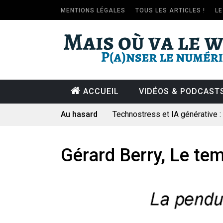
MENTIONS LÉGALES
TOUS LES ARTICLES !
L
ACCUEIL
VIDÉOS & PODCAST
Au hasard
Technostress et IA générative 
Pourquoi les études qui prévoien
Le consultant : une lecture soci
Gérard Berry, Le te
Artemis II : objectif nul
Quand Mistral veut moraliser le 
Commentaire sur la polémique 
Les syndicats, (tout) contre l’IA