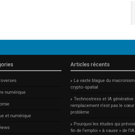
ories
Articles récents
roverses
La vaste blague du macronism
crypto-spatial
ure numérique
Technostress et IA générative :
omie
remplacement n’est pas le cœur
problème
ue et numérique
Pourquoi les études qui prévoie
views
fin de l’emploi « à cause » de l’IA