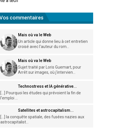
te à tech
Vos commentaires
Mais où va le Web
Un article qui donne lieu à cet entretien
croisé avec l'auteur du rom...
Mais où va le Web
Sujet traité par Loris Guemart, pour
Arrêt sur images, où j'intervien...
Technostress et IA générative...
[…] Pourquoi les études qui prévoient la fin de
l’emploi ...
Satellites et astrocapitalism...
[…] la conquête spatiale, des fusées nazies aux
astrocapitalist...