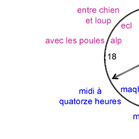
En Seine-et-Marne, le projet de
unien »
Addendum sur les machines à laver
La vaste blague du macronisme 