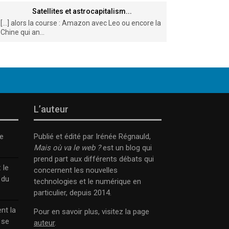
Satellites et astrocapitalism...
[…] alors la course : Amazon avec Leo ou encore la
Chine qui an...
L’auteur
e
Publié et édité par Irénée Régnauld,
Mais où va le web ?
est un blog qui
prend part aux différents débats qui
 le
concernent les nouvelles
 du
technologies et le numérique en
particulier, depuis 2014.
nt la
Pour en savoir plus, visitez la page
 se
auteur
.