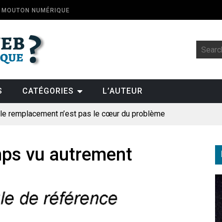
E MOUTON NUMÉRIQUE
S
CATÉGORIES
L’AUTEUR
: le remplacement n’est pas le cœur du problème
t la fin de l’emploi « à cause » de l’IA se plantent-elles toujours
ologique
mps vu autrement
pillage
des perroquets