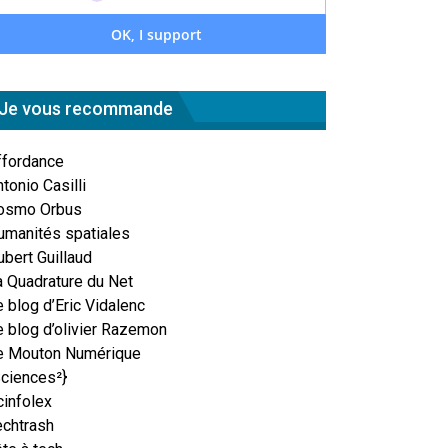
Je vous recommande
ffordance
tonio Casilli
osmo Orbus
umanités spatiales
ubert Guillaud
a Quadrature du Net
 blog d’Eric Vidalenc
e blog d’olivier Razemon
e Mouton Numérique
Sciences²}
cinfolex
echtrash