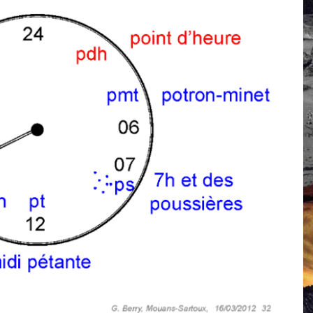
 Campus IA doit sortir des champs : « On impose et copie le gig
, et l’intelligence artificielle
crypto-spatial