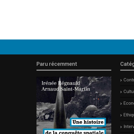
Paru récemment
Catég
Cont
Cult
Econ
Ethiq
Inter