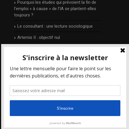
Pourquoi les études qui prévoient la fin de
l’emploi « à cause » de l’IA se plantent-elles
toujours ?
Le consultant : une lecture sociologique
Artemis II : objectif nul
L’auteur
Publié et édité par Irénée Régnauld,
Mais où
va le web ?
est un blog qui prend part aux
différents débats qui concernent les
nouvelles technologies et le numérique en
particulier, depuis 2014.
Pour en savoir plus, visitez la page
auteur
.
Mais où va le Web ? 2014-2025 - tous droits réservés