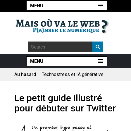
MENU
MENU
Au hasard
Technostress et IA générative :
le remplacement n’est pas le
cœur du problème
Pourquoi les études qui
Le petit guide illustré
prévoient la fin de l’emploi « à
cause » de l’IA se plantent-
pour débuter sur Twitter
elles toujours ?
Le consultant : une lecture
sociologique