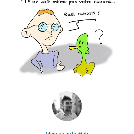
Artemis II : objectif nul
Quand Mistral veut moraliser le
pillage
Commentaire sur la polémique
des perroquets
Les syndicats, (tout) contre l’IA
En Seine-et-Marne, le projet de
Campus IA doit sortir des
champs : « On impose et copie
le gigantisme états-unien »
Addendum sur les machines à
laver, et l’intelligence artificielle
La vaste blague du macronisme
crypto-spatial
Mais où va le Web