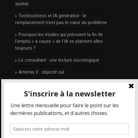
spatial
Technostress et IA générative : le
remplacement n’est pas le cœur du problème
Pourquoi les études qui prévoient la fin de
l’emploi « à cause » de l’IA se plantent-elles
toujours ?
Le consultant : une lecture sociologique
Artemis II : objectif nul
L’auteur
Publié et édité par Irénée Régnauld,
Mais où
va le web ?
est un blog qui prend part aux
différents débats qui concernent les
nouvelles technologies et le numérique en
particulier, depuis 2014.