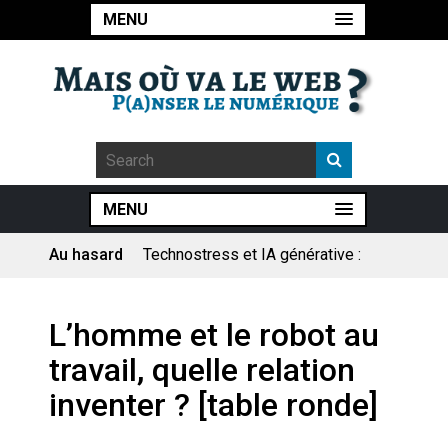
MENU
MENU
Au hasard
Technostress et IA générative :
le remplacement n’est pas le
cœur du problème
Pourquoi les études qui
L’homme et le robot au
prévoient la fin de l’emploi « à
cause » de l’IA se plantent-
travail, quelle relation
elles toujours ?
Le consultant : une lecture
inventer ? [table ronde]
sociologique