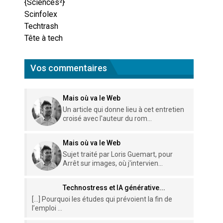
{Sciences²}
Scinfolex
Techtrash
Tête à tech
Vos commentaires
Mais où va le Web
Un article qui donne lieu à cet entretien
croisé avec l'auteur du rom...
Mais où va le Web
Sujet traité par Loris Guemart, pour
Arrêt sur images, où j'intervien...
Technostress et IA générative...
[…] Pourquoi les études qui prévoient la fin de
l’emploi ...