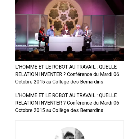
Artemis II : objectif nul
Quand Mistral veut moraliser le
pillage
Commentaire sur la polémique
des perroquets
Les syndicats, (tout) contre l’IA
L’HOMME ET LE ROBOT AU TRAVAIL : QUELLE
RELATION INVENTER ? Conférence du Mardi 06
Octobre 2015 au Collège des Bernardins
En Seine-et-Marne, le projet de
Campus IA doit sortir des
L’HOMME ET LE ROBOT AU TRAVAIL : QUELLE
champs : « On impose et copie
RELATION INVENTER ? Conférence du Mardi 06
le gigantisme états-unien »
Addendum sur les machines à
Octobre 2015 au Collège des Bernardins
laver, et l’intelligence artificielle
La vaste blague du macronisme
crypto-spatial