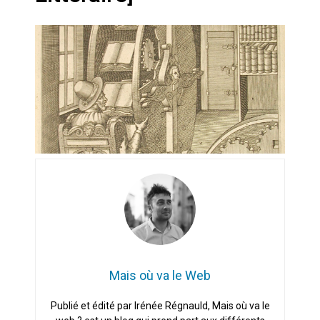
Artemis II : objectif nul
Quand Mistral veut moraliser le
pillage
Commentaire sur la polémique
des perroquets
Les syndicats, (tout) contre l’IA
En Seine-et-Marne, le projet de
Campus IA doit sortir des
champs : « On impose et copie
le gigantisme états-unien »
Addendum sur les machines à
laver, et l’intelligence artificielle
Mais où va le Web
La vaste blague du macronisme
Publié et édité par Irénée Régnauld, Mais où va le
crypto-spatial