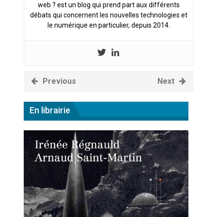
web ? est un blog qui prend part aux différents
Technostress et IA générative :
débats qui concernent les nouvelles technologies et
le remplacement n’est pas le
cœur du problème
le numérique en particulier, depuis 2014.
Previous
Next
En librairie