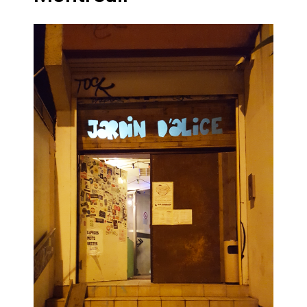
Quand Mistral veut moraliser le
pillage
Commentaire sur la polémique
des perroquets
Les syndicats, (tout) contre l’IA
En Seine-et-Marne, le projet de
Campus IA doit sortir des
champs : « On impose et copie
le gigantisme états-unien »
Addendum sur les machines à
laver, et l’intelligence artificielle
La vaste blague du macronisme
crypto-spatial
Technostress et IA générative :
le remplacement n’est pas le