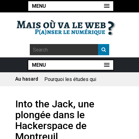
MENU
MENU
Au hasard
Pourquoi les études qui
prévoient la fin de l’emploi « à
cause » de l’IA se plantent-
elles toujours ?
Le consultant : une lecture
Into the Jack, une
sociologique
plongée dans le
Artemis II : objectif nul
Hackerspace de
Montreuil