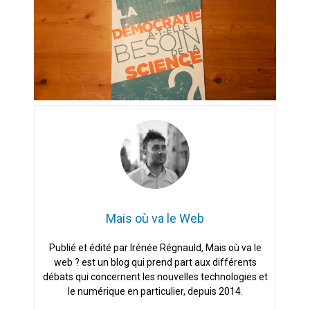
Artemis II : objectif nul
Quand Mistral veut moraliser le
pillage
Commentaire sur la polémique
des perroquets
Les syndicats, (tout) contre l’IA
En Seine-et-Marne, le projet de
Campus IA doit sortir des
Mais où va le Web
champs : « On impose et copie
le gigantisme états-unien »
Addendum sur les machines à
Publié et édité par Irénée Régnauld, Mais où va le
laver, et l’intelligence artificielle
web ? est un blog qui prend part aux différents
débats qui concernent les nouvelles technologies et
La vaste blague du macronisme
le numérique en particulier, depuis 2014.
crypto-spatial