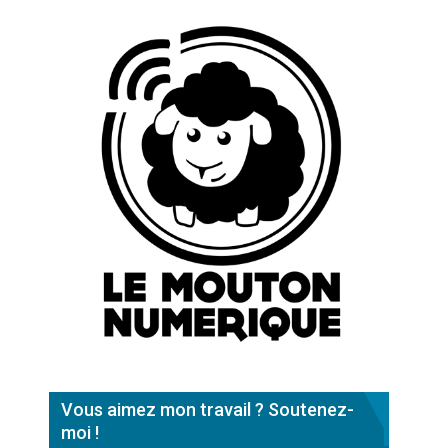
Vous aimez mon travail ? Soutenez-
moi !