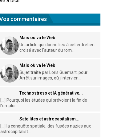
te à tech
Vos commentaires
Mais où va le Web
Un article qui donne lieu à cet entretien
croisé avec l'auteur du rom...
Mais où va le Web
Sujet traité par Loris Guemart, pour
Arrêt sur images, où j'intervien...
Technostress et IA générative...
[…] Pourquoi les études qui prévoient la fin de
l’emploi ...
Satellites et astrocapitalism...
[…] la conquête spatiale, des fusées nazies aux
astrocapitalist...