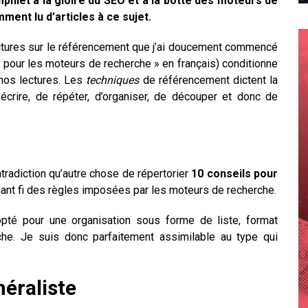
mphlet à la gloire du SEO et à la botte des moteurs de
ment lu d’articles à ce sujet.
ectures sur le référencement que j’ai doucement commencé
on pour les moteurs de recherche » en français) conditionne
 nos lectures. Les
techniques
de référencement dictent la
écrire, de répéter, d’organiser, de découper et donc de
ntradiction qu’autre chose de répertorier
10 conseils pour
isant fi des règles imposées par les moteurs de recherche.
opté pour une organisation sous forme de liste, format
che. Je suis donc parfaitement assimilable au type qui
éraliste