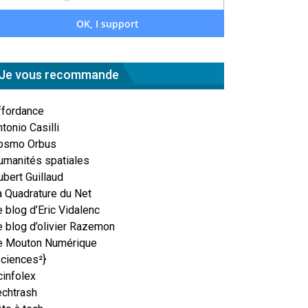
Je vous recommande
ffordance
tonio Casilli
osmo Orbus
umanités spatiales
ubert Guillaud
a Quadrature du Net
 blog d’Eric Vidalenc
e blog d’olivier Razemon
e Mouton Numérique
Sciences²}
cinfolex
echtrash