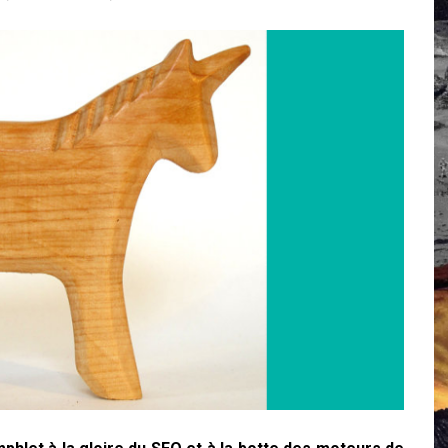
 Campus IA doit sortir des champs : « On impose et copie le gig
, et l’intelligence artificielle
crypto-spatial