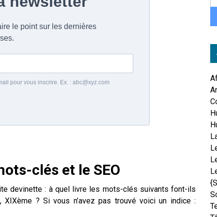
A
An
C
H
H
L
Le
L
mots-clés et le SEO
L
{
e devinette : à quel livre les mots-clés suivants font-ils
S
s, XIXème ? Si vous n’avez pas trouvé voici un indice :
T