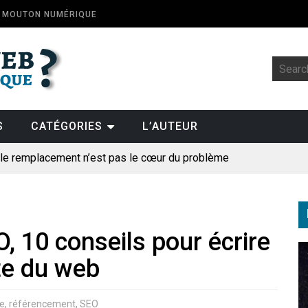
E MOUTON NUMÉRIQUE
S
CATÉGORIES
L’AUTEUR
: le remplacement n’est pas le cœur du problème
t la fin de l’emploi « à cause » de l’IA se plantent-elles toujours
ologique
, 10 conseils pour écrire
pillage
te du web
des perroquets
ne
,
référencement
,
SEO