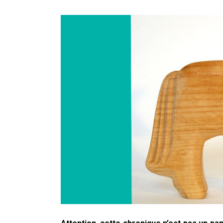
En Seine-et-Marne, le projet de
unien »
Addendum sur les machines à laver
La vaste blague du macronisme 