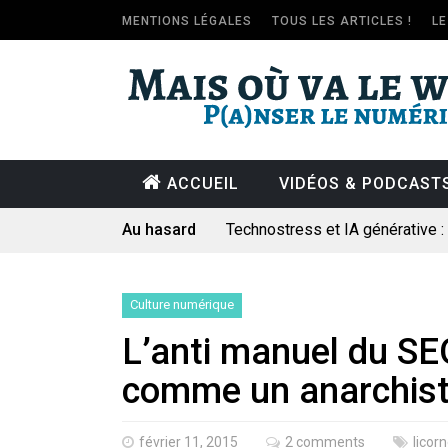
MENTIONS LÉGALES
TOUS LES ARTICLES !
L
ACCUEIL
VIDÉOS & PODCAST
Au hasard
Technostress et IA générative 
Pourquoi les études qui prévoien
Le consultant : une lecture soci
Culture numérique
Artemis II : objectif nul
L’anti manuel du SEO
Quand Mistral veut moraliser le 
comme un anarchis
Commentaire sur la polémique 
Les syndicats, (tout) contre l’IA
février 11, 2015
2 comments
licor