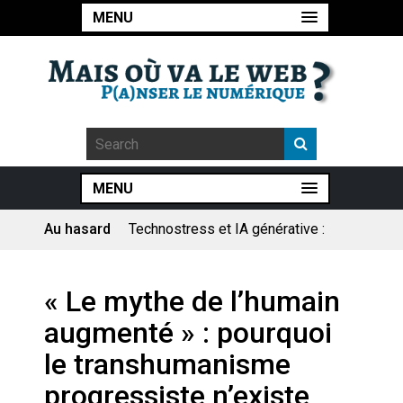
MENU
MENU
Au hasard
Technostress et IA générative :
le remplacement n’est pas le
cœur du problème
Pourquoi les études qui
« Le mythe de l’humain
prévoient la fin de l’emploi « à
cause » de l’IA se plantent-
augmenté » : pourquoi
elles toujours ?
Le consultant : une lecture
le transhumanisme
sociologique
progressiste n’existe