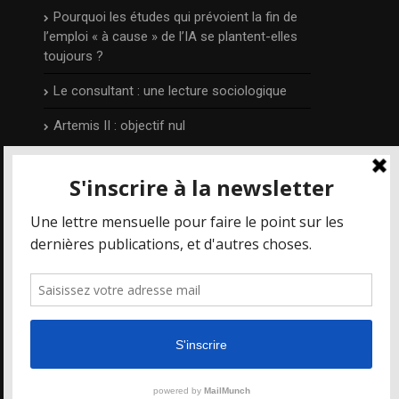
Pourquoi les études qui prévoient la fin de
l’emploi « à cause » de l’IA se plantent-elles
toujours ?
Le consultant : une lecture sociologique
Artemis II : objectif nul
L’auteur
Publié et édité par Irénée Régnauld,
Mais où
va le web ?
est un blog qui prend part aux
différents débats qui concernent les
nouvelles technologies et le numérique en
particulier, depuis 2014.
Pour en savoir plus, visitez la page
auteur
.
Mais où va le Web ? 2014-2025 - tous droits réservés