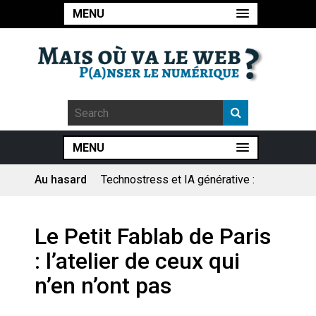
MENU
MENU
Au hasard
Technostress et IA générative :
le remplacement n’est pas le
cœur du problème
Pourquoi les études qui
Le Petit Fablab de Paris
prévoient la fin de l’emploi « à
cause » de l’IA se plantent-
: l’atelier de ceux qui
elles toujours ?
Le consultant : une lecture
n’en n’ont pas
sociologique