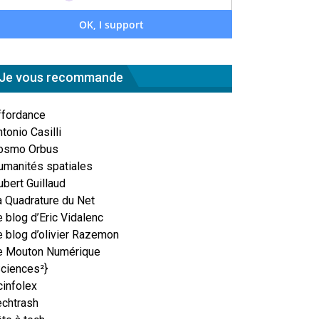
Je vous recommande
ffordance
tonio Casilli
osmo Orbus
umanités spatiales
ubert Guillaud
a Quadrature du Net
 blog d’Eric Vidalenc
e blog d’olivier Razemon
e Mouton Numérique
Sciences²}
cinfolex
echtrash