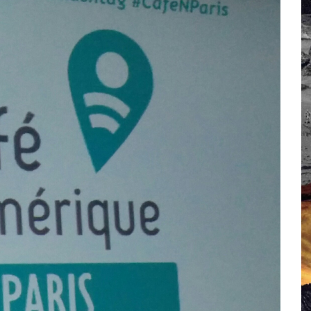
 Campus IA doit sortir des champs : « On impose et copie le gig
, et l’intelligence artificielle
crypto-spatial