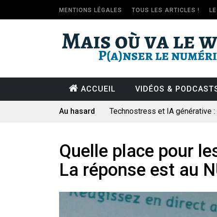
MENTIONS LÉGALES
TOUS LES ARTICLES !
L
ACCUEIL
VIDÉOS & PODCAST
Au hasard
Technostress et IA générative 
Pourquoi les études qui prévoien
Le consultant : une lecture soci
Quelle place pour l
Artemis II : objectif nul
La réponse est au 
Quand Mistral veut moraliser le 
Commentaire sur la polémique 
Les syndicats, (tout) contre l’IA