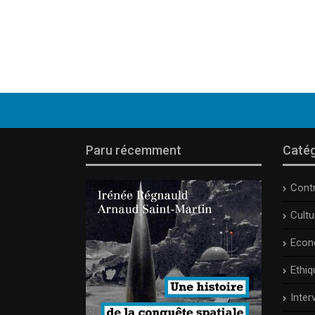
Paru récemment
Catég
Cont
Cult
Econ
Ethiq
Inter