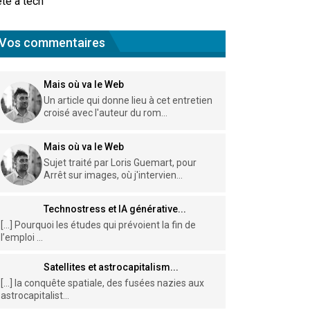
te à tech
Vos commentaires
Mais où va le Web
Un article qui donne lieu à cet entretien
croisé avec l'auteur du rom...
Mais où va le Web
Sujet traité par Loris Guemart, pour
Arrêt sur images, où j'intervien...
Technostress et IA générative...
[…] Pourquoi les études qui prévoient la fin de
l’emploi ...
Satellites et astrocapitalism...
[…] la conquête spatiale, des fusées nazies aux
astrocapitalist...