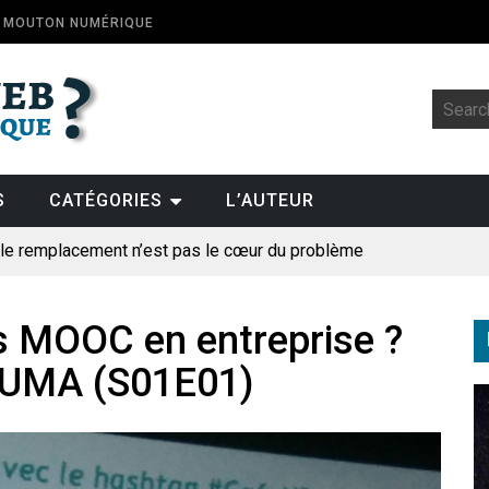
E MOUTON NUMÉRIQUE
S
CATÉGORIES
L’AUTEUR
: le remplacement n’est pas le cœur du problème
t la fin de l’emploi « à cause » de l’IA se plantent-elles toujours
ologique
es MOOC en entreprise ?
NUMA (S01E01)
pillage
des perroquets