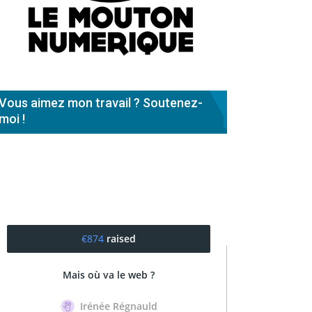
Vous aimez mon travail ? Soutenez-
moi !