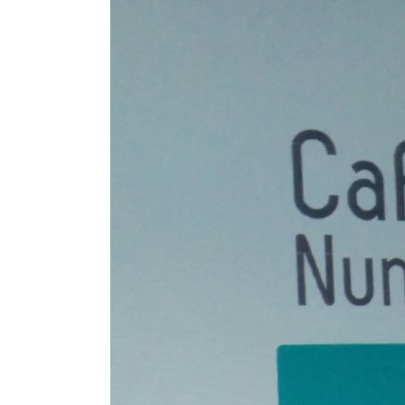
En Seine-et-Marne, le projet de
unien »
Addendum sur les machines à laver
La vaste blague du macronisme 