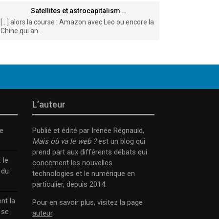
Satellites et astrocapitalism...
[…] alors la course : Amazon avec Leo ou encore la
Chine qui an...
L’auteur
e
Publié et édité par Irénée Régnauld,
Mais où va le web ?
est un blog qui
prend part aux différents débats qui
 le
concernent les nouvelles
 du
technologies et le numérique en
particulier, depuis 2014.
nt la
Pour en savoir plus, visitez la page
 se
auteur
.