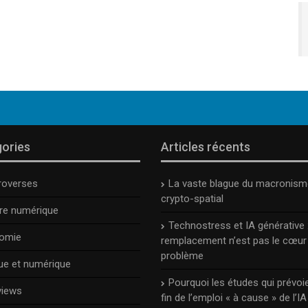
ories
Articles récents
roverses
La vaste blague du macronism
crypto-spatial
ure numérique
Technostress et IA générative :
omie
remplacement n’est pas le cœur
problème
ue et numérique
Pourquoi les études qui prévoie
views
fin de l’emploi « à cause » de l’IA