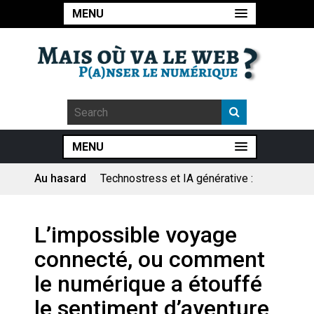
MENU
MENU
Au hasard
Technostress et IA générative :
le remplacement n’est pas le
cœur du problème
Pourquoi les études qui
L’impossible voyage
prévoient la fin de l’emploi « à
cause » de l’IA se plantent-
connecté, ou comment
elles toujours ?
Le consultant : une lecture
le numérique a étouffé
sociologique
le sentiment d’aventure