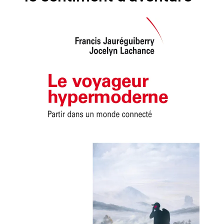
Artemis II : objectif nul
Quand Mistral veut moraliser le
pillage
Commentaire sur la polémique
des perroquets
Les syndicats, (tout) contre l’IA
En Seine-et-Marne, le projet de
Campus IA doit sortir des
champs : « On impose et copie
le gigantisme états-unien »
Addendum sur les machines à
laver, et l’intelligence artificielle
La vaste blague du macronisme
crypto-spatial