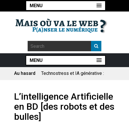
MENU
MENU
Au hasard
Technostress et IA générative :
le remplacement n’est pas le
cœur du problème
Pourquoi les études qui
L’intelligence Artificielle
prévoient la fin de l’emploi « à
cause » de l’IA se plantent-
en BD [des robots et des
elles toujours ?
Le consultant : une lecture
bulles]
sociologique