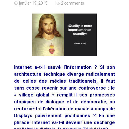
Quand Mistral veut moraliser le
janvier 19, 2015
2 comments
pillage
Commentaire sur la polémique
des perroquets
Les syndicats, (tout) contre l’IA
En Seine-et-Marne, le projet de
Campus IA doit sortir des
Internet a-t-il sauvé l’information ? Si son
champs : « On impose et copie
architecture technique diverge radicalement
le gigantisme états-unien »
de celles des médias traditionnels, il faut
Addendum sur les machines à
laver, et l’intelligence artificielle
sans cesse revenir sur une controverse : le
« village global » remplit-il ses promesses
La vaste blague du macronisme
utopiques de dialogue et de démocratie, ou
crypto-spatial
renforce-t-il l’aliénation de masse à coups de
Displays pauvrement positionnés ? En une
Technostress et IA générative :
phrase: Internet va-t-il devenir une décharge
le remplacement n’est pas le