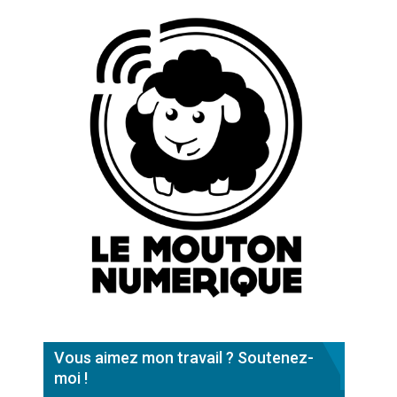
Vous aimez mon travail ? Soutenez-
moi !