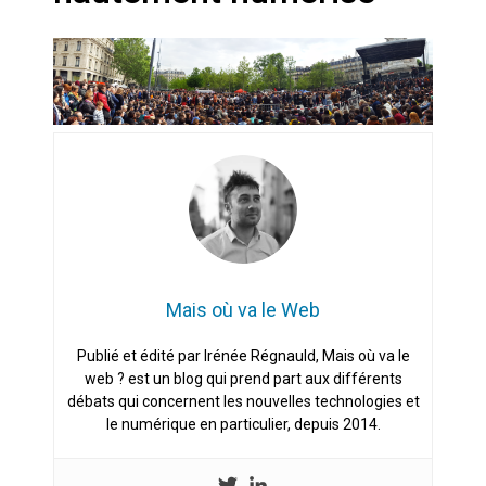
Artemis II : objectif nul
Quand Mistral veut moraliser le
pillage
Commentaire sur la polémique
des perroquets
Les syndicats, (tout) contre l’IA
En Seine-et-Marne, le projet de
Mais où va le Web
Campus IA doit sortir des
champs : « On impose et copie
Publié et édité par Irénée Régnauld, Mais où va le
le gigantisme états-unien »
web ? est un blog qui prend part aux différents
Addendum sur les machines à
laver, et l’intelligence artificielle
débats qui concernent les nouvelles technologies et
le numérique en particulier, depuis 2014.
La vaste blague du macronisme
crypto-spatial