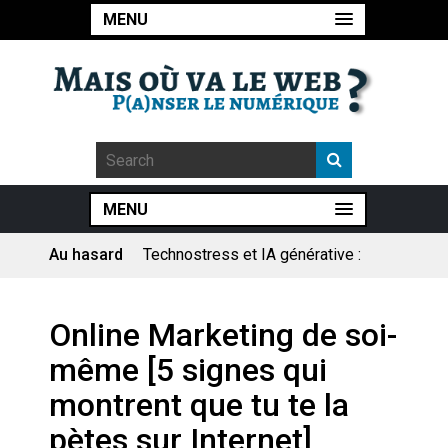
MENU
MENU
Au hasard
Technostress et IA générative :
le remplacement n’est pas le
cœur du problème
Pourquoi les études qui
Online Marketing de soi-
prévoient la fin de l’emploi « à
cause » de l’IA se plantent-
même [5 signes qui
elles toujours ?
Le consultant : une lecture
montrent que tu te la
sociologique
pètes sur Internet]