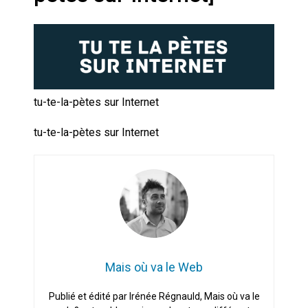
Artemis II : objectif nul
Quand Mistral veut moraliser le
pillage
Commentaire sur la polémique
tu-te-la-pètes sur Internet
des perroquets
tu-te-la-pètes sur Internet
Les syndicats, (tout) contre l’IA
En Seine-et-Marne, le projet de
Campus IA doit sortir des
champs : « On impose et copie
le gigantisme états-unien »
Addendum sur les machines à
laver, et l’intelligence artificielle
Mais où va le Web
La vaste blague du macronisme
Publié et édité par Irénée Régnauld, Mais où va le
crypto-spatial