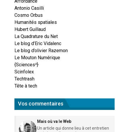
Affordance
Antonio Casilli
Cosmo Orbus
Humanités spatiales
Hubert Guillaud
La Quadrature du Net
Le blog d’Eric Vidalenc
Le blog d’olivier Razemon
Le Mouton Numérique
{Sciences²}
Scinfolex
Techtrash
Tête à tech
Vos commentaires
Mais où va le Web
Un article qui donne lieu à cet entretien