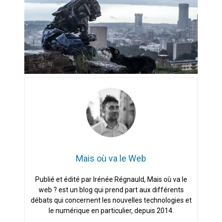
Artemis II : objectif nul
Quand Mistral veut moraliser le
pillage
Commentaire sur la polémique
des perroquets
Les syndicats, (tout) contre l’IA
En Seine-et-Marne, le projet de
Campus IA doit sortir des
champs : « On impose et copie
Mais où va le Web
le gigantisme états-unien »
Addendum sur les machines à
Publié et édité par Irénée Régnauld, Mais où va le
laver, et l’intelligence artificielle
web ? est un blog qui prend part aux différents
débats qui concernent les nouvelles technologies et
La vaste blague du macronisme
le numérique en particulier, depuis 2014.
crypto-spatial