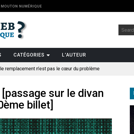
E MOUTON NUMÉRIQUE
S
CATÉGORIES
L’AUTEUR
: le remplacement n’est pas le cœur du problème
t la fin de l’emploi « à cause » de l’IA se plantent-elles toujours
ologique
 [passage sur le divan
ème billet]
pillage
des perroquets