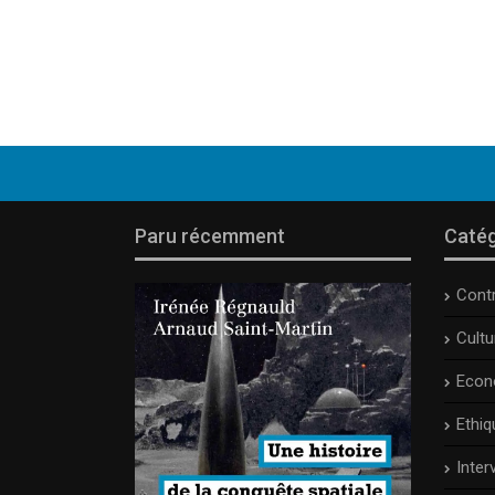
Paru récemment
Catég
Cont
Cult
Econ
Ethiq
Inter