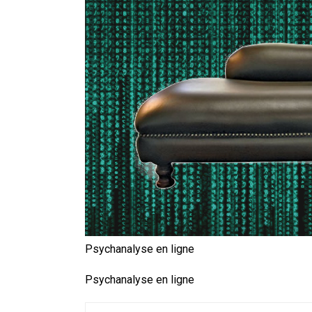
En Seine-et-Marne, le projet de
unien »
Addendum sur les machines à laver
La vaste blague du macronisme 
Psychanalyse en ligne
Psychanalyse en ligne