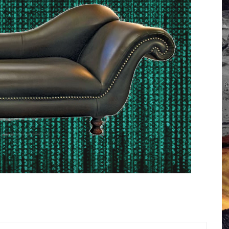
 Campus IA doit sortir des champs : « On impose et copie le gig
, et l’intelligence artificielle
crypto-spatial