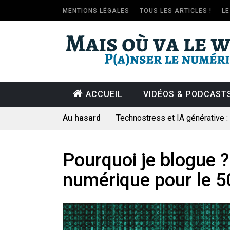
MENTIONS LÉGALES
TOUS LES ARTICLES !
L
ACCUEIL
VIDÉOS & PODCAST
Au hasard
Technostress et IA générative 
Pourquoi les études qui prévoien
Le consultant : une lecture soci
Pourquoi je blogue ?
Artemis II : objectif nul
numérique pour le 50
Quand Mistral veut moraliser le 
Commentaire sur la polémique 
Les syndicats, (tout) contre l’IA