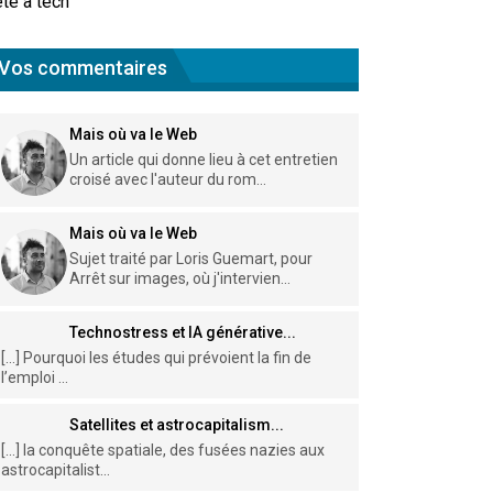
te à tech
Vos commentaires
Mais où va le Web
Un article qui donne lieu à cet entretien
croisé avec l'auteur du rom...
Mais où va le Web
Sujet traité par Loris Guemart, pour
Arrêt sur images, où j'intervien...
Technostress et IA générative...
[…] Pourquoi les études qui prévoient la fin de
l’emploi ...
Satellites et astrocapitalism...
[…] la conquête spatiale, des fusées nazies aux
astrocapitalist...