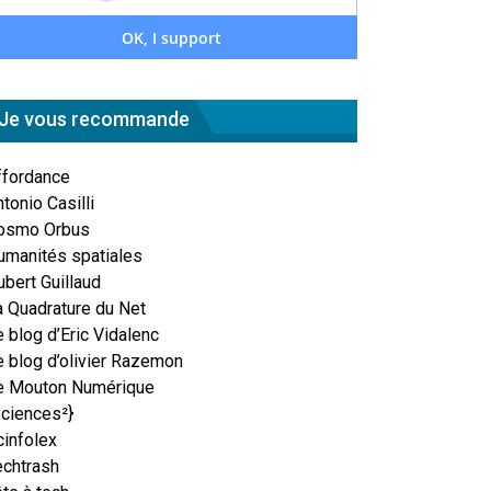
Je vous recommande
ffordance
tonio Casilli
osmo Orbus
umanités spatiales
ubert Guillaud
a Quadrature du Net
 blog d’Eric Vidalenc
e blog d’olivier Razemon
e Mouton Numérique
Sciences²}
cinfolex
echtrash