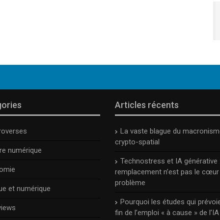
ories
Articles récents
roverses
La vaste blague du macronism
crypto-spatial
ure numérique
Technostress et IA générative :
omie
remplacement n’est pas le cœur
problème
ue et numérique
Pourquoi les études qui prévoie
views
fin de l’emploi « à cause » de l’IA