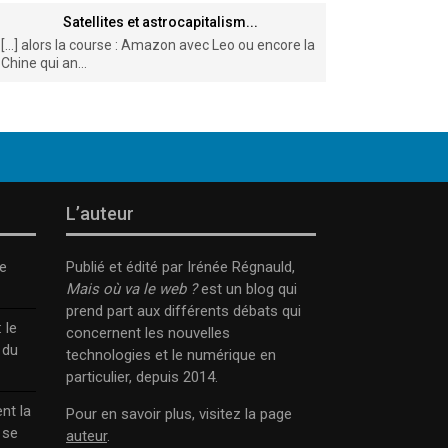
Satellites et astrocapitalism...
[…] alors la course : Amazon avec Leo ou encore la
Chine qui an...
L’auteur
e
Publié et édité par Irénée Régnauld,
Mais où va le web ?
est un blog qui
prend part aux différents débats qui
 le
concernent les nouvelles
 du
technologies et le numérique en
particulier, depuis 2014.
nt la
Pour en savoir plus, visitez la page
 se
auteur
.