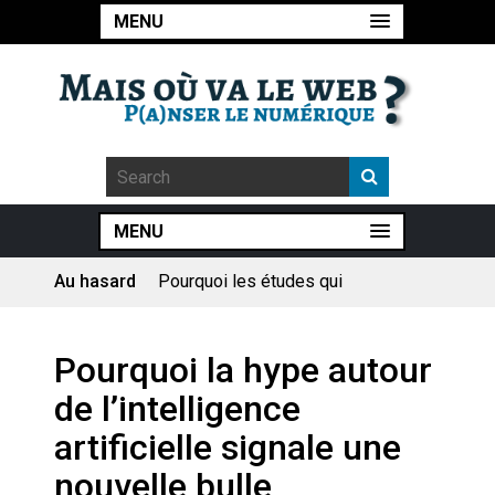
MENU
MENU
Au hasard
Pourquoi les études qui
prévoient la fin de l’emploi « à
cause » de l’IA se plantent-
elles toujours ?
Le consultant : une lecture
Pourquoi la hype autour
sociologique
de l’intelligence
Artemis II : objectif nul
artificielle signale une
nouvelle bulle