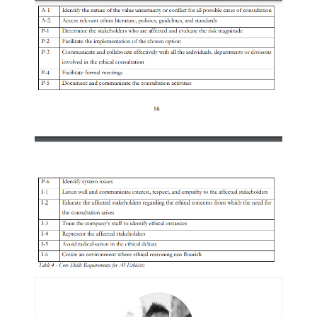
Artemis II : objectif nul
Quand Mistral veut moraliser le
pillage
Commentaire sur la polémique
des perroquets
Les syndicats, (tout) contre l’IA
En Seine-et-Marne, le projet de
Campus IA doit sortir des
champs : « On impose et copie
le gigantisme états-unien »
Addendum sur les machines à
laver, et l’intelligence artificielle
La vaste blague du macronisme
crypto-spatial