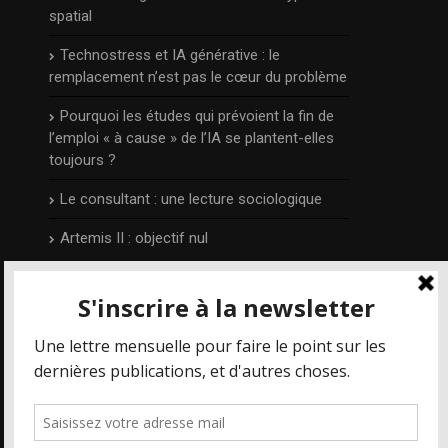
spatial
Technostress et IA générative : le
remplacement n’est pas le cœur du problème
Pourquoi les études qui prévoient la fin de
l’emploi « à cause » de l’IA se plantent-elles
toujours ?
Le consultant : une lecture sociologique
Artemis II : objectif nul
L’auteur
Publié et édité par Irénée Régnauld,
Mais où
va le web ?
est un blog qui prend part aux
différents débats qui concernent les
nouvelles technologies et le numérique en
particulier, depuis 2014.