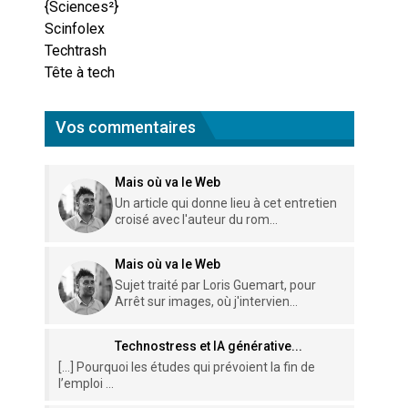
{Sciences²}
Scinfolex
Techtrash
Tête à tech
Vos commentaires
Mais où va le Web
Un article qui donne lieu à cet entretien
croisé avec l'auteur du rom...
Mais où va le Web
Sujet traité par Loris Guemart, pour
Arrêt sur images, où j'intervien...
Technostress et IA générative...
[…] Pourquoi les études qui prévoient la fin de
l’emploi ...